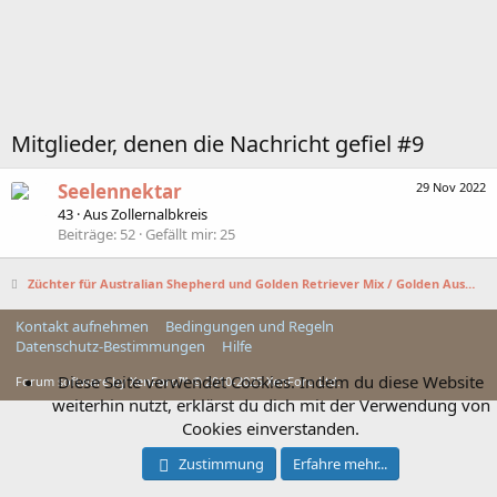
Mitglieder, denen die Nachricht gefiel #9
Seelennektar
29 Nov 2022
43
·
Aus
Zollernalbkreis
Beiträge
52
Gefällt mir
25
Züchter für Australian Shepherd und Golden Retriever Mix / Golden Aussies gesucht
Kontakt aufnehmen
Bedingungen und Regeln
Datenschutz-Bestimmungen
Hilfe
Diese Seite verwendet Cookies. Indem du diese Website
Forum software by XenForo™ © 2010-2025 XenForo Ltd.
weiterhin nutzt, erklärst du dich mit der Verwendung von
Cookies einverstanden.
Zustimmung
Erfahre mehr...