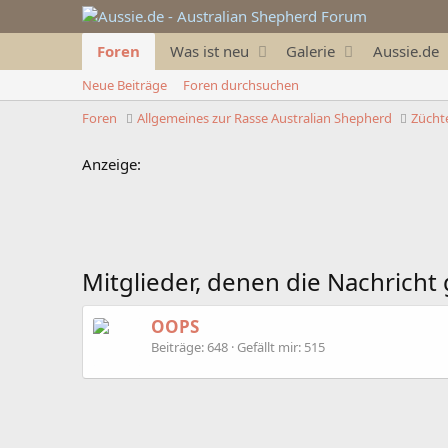
Foren
Was ist neu
Galerie
Aussie.de
Neue Beiträge
Foren durchsuchen
Foren
Allgemeines zur Rasse Australian Shepherd
Züchte
Anzeige:
Mitglieder, denen die Nachricht 
OOPS
Beiträge
648
Gefällt mir
515