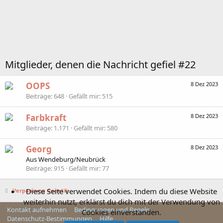
Mitglieder, denen die Nachricht gefiel #22
OOPS
8 Dez 2023
Beiträge
648
Gefällt mir
515
Farbkraft
8 Dez 2023
Beiträge
1.171
Gefällt mir
580
Georg
8 Dez 2023
Aus
Wendeburg/Neubrück
Beiträge
915
Gefällt mir
77
Diese Seite verwendet Cookies. Indem du diese Website
Verpaarung Genetik
weiterhin nutzt, erklärst du dich mit der Verwendung von
Kontakt aufnehmen
Bedingungen und Regeln
Cookies einverstanden.
Datenschutz-Bestimmungen
Hilfe