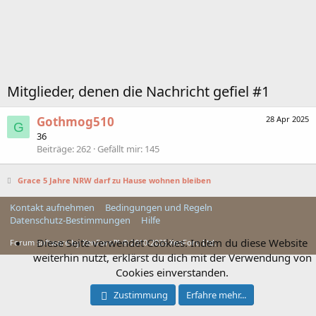
Mitglieder, denen die Nachricht gefiel #1
Gothmog510
28 Apr 2025
G
36
Beiträge
262
Gefällt mir
145
Grace 5 Jahre NRW darf zu Hause wohnen bleiben
Kontakt aufnehmen
Bedingungen und Regeln
Datenschutz-Bestimmungen
Hilfe
Diese Seite verwendet Cookies. Indem du diese Website
Forum software by XenForo™ © 2010-2025 XenForo Ltd.
weiterhin nutzt, erklärst du dich mit der Verwendung von
Cookies einverstanden.
Zustimmung
Erfahre mehr...