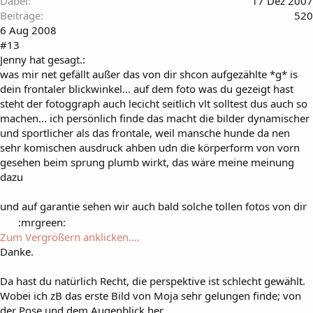
Dabei
17 Dez 2007
Beiträge
520
6 Aug 2008
#13
Jenny hat gesagt.:
was mir net gefällt außer das von dir shcon aufgezählte *g* is
dein frontaler blickwinkel... auf dem foto was du gezeigt hast
steht der fotoggraph auch lecicht seitlich vlt solltest dus auch so
machen... ich persönlich finde das macht die bilder dynamischer
und sportlicher als das frontale, weil mansche hunde da nen
sehr komischen ausdruck ahben udn die körperform von vorn
gesehen beim sprung plumb wirkt, das wäre meine meinung
dazu
und auf garantie sehen wir auch bald solche tollen fotos von dir
:mrgreen:
Zum Vergrößern anklicken....
Danke.
Da hast du natürlich Recht, die perspektive ist schlecht gewählt.
Wobei ich zB das erste Bild von Moja sehr gelungen finde; von
der Pose und dem Augenblick her.