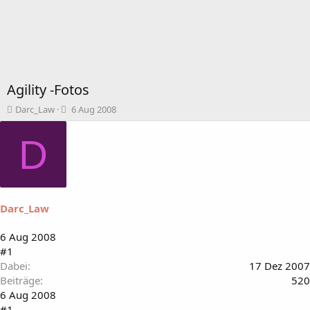
Agility -Fotos
T
B
Darc_Law
6 Aug 2008
h
e
e
g
D
m
i
e
n
n
n
s
d
t
a
Darc_Law
a
t
r
u
t
m
6 Aug 2008
e
#1
r
Dabei
17 Dez 2007
Beiträge
520
6 Aug 2008
#1