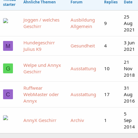
Ähnliche Themen
Forum
Replies
Date
starter
25
Joggen / welches
Ausbildung
9
Aug
Geschirr
Allgemein
2021
Hundegeschirr
3 Jun
Gesundheit
4
M
Julius K9
2021
21
Welpe und Annyx
G
Ausstattung
10
Nov
Geschirr
2018
Ruffwear
31
C
WebMaster oder
Ausstattung
17
Aug
Annyx
2016
5
AnnyX Geschirr
Archiv
1
Sep
2014