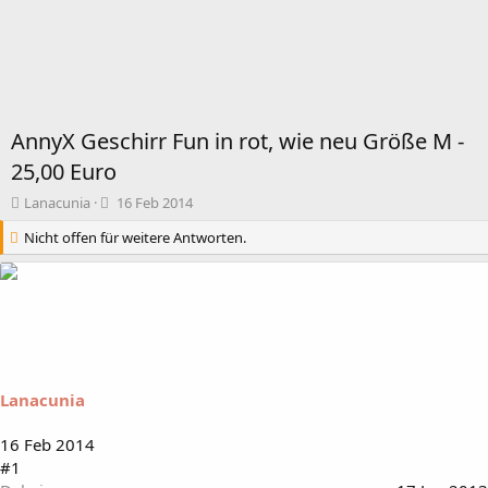
AnnyX Geschirr Fun in rot, wie neu Größe M -
25,00 Euro
T
B
Lanacunia
16 Feb 2014
h
e
Nicht offen für weitere Antworten.
e
g
m
i
e
n
n
n
s
d
t
a
a
t
r
u
t
m
Lanacunia
e
r
16 Feb 2014
#1