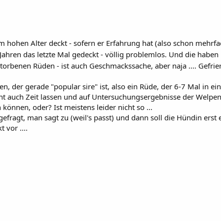
 hohen Alter deckt - sofern er Erfahrung hat (also schon mehrf
ahren das letzte Mal gedeckt - völlig problemlos. Und die haben
storbenen Rüden - ist auch Geschmackssache, aber naja .... Gefri
 der gerade "popular sire" ist, also ein Rüde, der 6-7 Mal in ein
cht auch Zeit lassen und auf Untersuchungsergebnisse der Welpen
önnen, oder? Ist meistens leider nicht so ...
fragt, man sagt zu (weil's passt) und dann soll die Hündin erst 
 vor ....