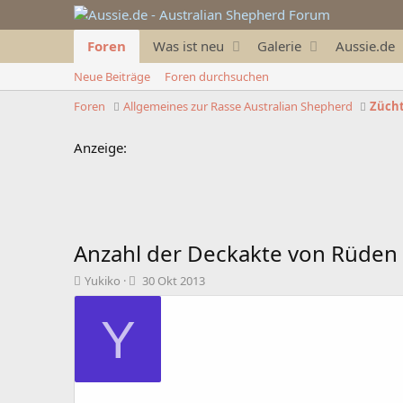
Foren
Was ist neu
Galerie
Aussie.de
Neue Beiträge
Foren durchsuchen
Foren
Allgemeines zur Rasse Australian Shepherd
Zücht
Anzeige:
Anzahl der Deckakte von Rüden
T
B
Yukiko
30 Okt 2013
h
e
e
g
Y
m
i
e
n
n
n
s
d
t
a