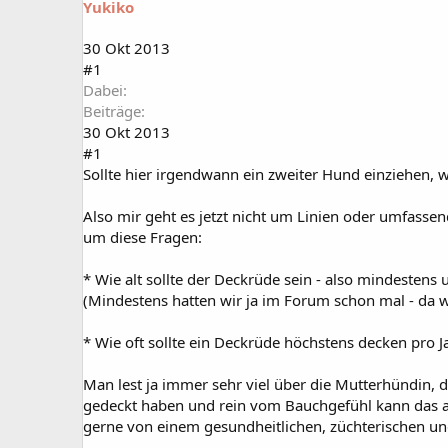
Yukiko
a
t
r
u
t
m
30 Okt 2013
e
#1
r
Dabei
Beiträge
30 Okt 2013
#1
Sollte hier irgendwann ein zweiter Hund einziehen, w
Also mir geht es jetzt nicht um Linien oder umfasse
um diese Fragen:
* Wie alt sollte der Deckrüde sein - also mindestens
(Mindestens hatten wir ja im Forum schon mal - da w
* Wie oft sollte ein Deckrüde höchstens decken pro J
Man lest ja immer sehr viel über die Mutterhündin, 
gedeckt haben und rein vom Bauchgefühl kann das au
gerne von einem gesundheitlichen, züchterischen und