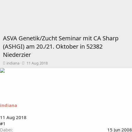
ASVA Genetik/Zucht Seminar mit CA Sharp
(ASHGI) am 20./21. Oktober in 52382
Niederzier
T
B
indiana
11 Aug 2018
h
e
e
g
m
i
e
n
n
n
s
d
t
a
indiana
a
t
r
u
t
m
11 Aug 2018
e
#1
r
Dabei
15 Jun 2008