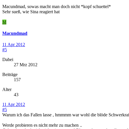
Macundmad, sowas macht man doch nicht *kopf schuettel*
Sehr sueß, wie Sina reagiert hat
M
Macundmad
11 Apr 2012
#5
Dabei
27 Mrz 2012
Beiträge
157
Alter
43
11 Apr 2012
#5
Warum ich das Fallen lasse , hmmmm war wohl die blöde Schwerkra
Werde probieren es nicht mehr zu machen ..