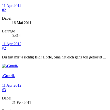
11 Apr 2012
#2
Dabei
16 Mai 2011
Beiträge
5.314
11 Apr 2012
#2
Du tust mir ja richtig leid! Hoffe, Sina hat dich ganz toll getröstet ...
-Gundi-
11 Apr 2012
#3
Dabei
21 Feb 2011