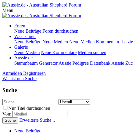
Menü
Foren
Neue Beiträge
Foren durchsuchen
Was ist neu
Neue Beiträge
Neue Medien
Neue Medien Kommentare
Letzte
Galerie
Neue Medien
Neue Kommentare
Medien suchen
Aussie.de
Stammbaum Generator
Aussie Pedigree Datenbank
Aussie Züc
Anmelden
Registrieren
Was ist neu
Suche
Suche
Nur Titel durchsuchen
Von:
Erweiterte Suche...
Suche
Neue Beiträge