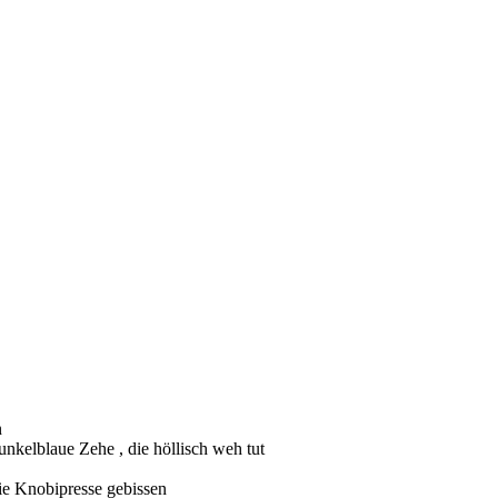
n
dunkelblaue Zehe , die höllisch weh tut
 die Knobipresse gebissen