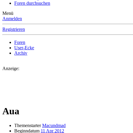
Foren durchsuchen
Menü
Anmelden
Registrieren
Foren
User-Ecke
Archiv
Anzeige:
Aua
Themenstarter
Macundmad
Beginndatum
11 Apr 2012