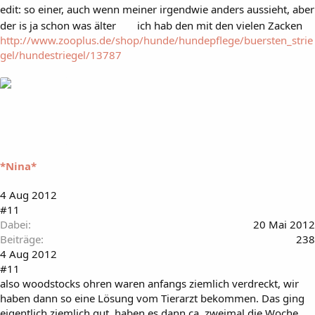
edit: so einer, auch wenn meiner irgendwie anders aussieht, aber
der is ja schon was älter
ich hab den mit den vielen Zacken
http://www.zooplus.de/shop/hunde/hundepflege/buersten_strie
gel/hundestriegel/13787
*Nina*
4 Aug 2012
#11
Dabei
20 Mai 2012
Beiträge
238
4 Aug 2012
#11
also woodstocks ohren waren anfangs ziemlich verdreckt, wir
haben dann so eine Lösung vom Tierarzt bekommen. Das ging
eigentlich ziemlich gut, haben es dann ca. zweimal die Woche