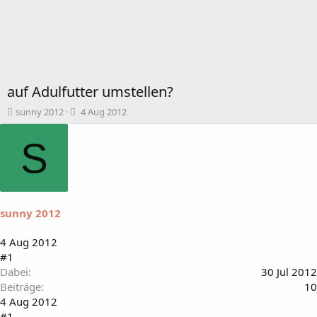
auf Adulfutter umstellen?
T
B
sunny 2012
4 Aug 2012
h
e
e
g
S
m
i
e
n
n
n
s
d
t
a
sunny 2012
a
t
r
u
t
m
4 Aug 2012
e
#1
r
Dabei
30 Jul 2012
Beiträge
10
4 Aug 2012
#1