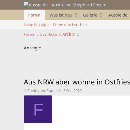
Foren
Was ist neu
Galerie
Aussie.de
Neue Beiträge
Foren durchsuchen
Foren
User-Ecke
Archiv
Anzeige:
Aus NRW aber wohne in Ostfrie
T
B
FreddyundPudel
3 Sep 2010
h
e
e
g
F
m
i
e
n
n
n
s
d
t
a