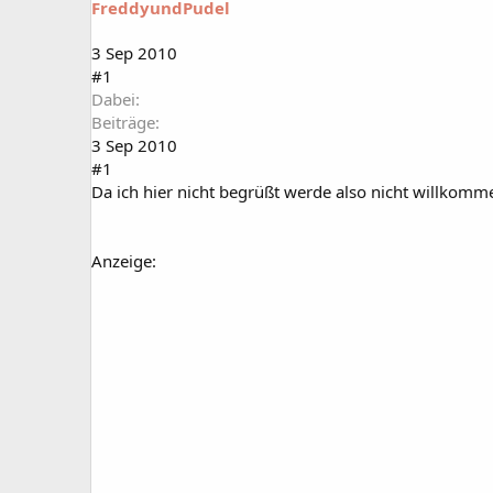
FreddyundPudel
a
t
r
u
t
m
3 Sep 2010
e
#1
r
Dabei
Beiträge
3 Sep 2010
#1
Da ich hier nicht begrüßt werde also nicht willkomm
Anzeige: