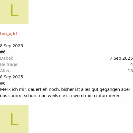
f
L
ä
l
l
t
m
i
leo_ejkf
r
:
8 Sep 2025
#6
Dabei
7 Sep 2025
Beiträge
4
Alter
15
8 Sep 2025
#6
Merk ich mir, dauert eh noch, bisher ist alles gut gegangen aber
das stimmt schon man weiß nie ich werd mich informieren
L