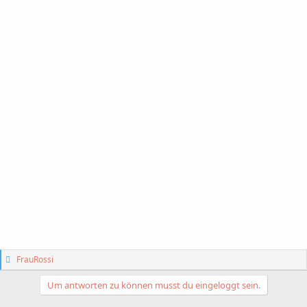
G
FrauRossi
e
f
Um antworten zu können musst du eingeloggt sein.
ä
l