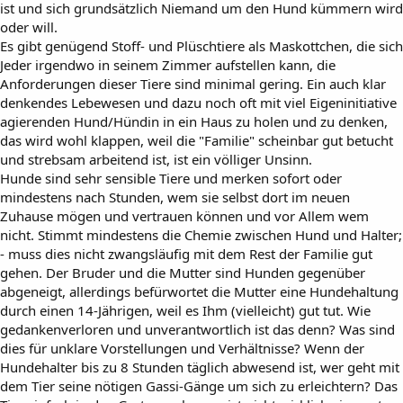
ist und sich grundsätzlich Niemand um den Hund kümmern wird
oder will.
Es gibt genügend Stoff- und Plüschtiere als Maskottchen, die sich
Jeder irgendwo in seinem Zimmer aufstellen kann, die
Anforderungen dieser Tiere sind minimal gering. Ein auch klar
denkendes Lebewesen und dazu noch oft mit viel Eigeninitiative
agierenden Hund/Hündin in ein Haus zu holen und zu denken,
das wird wohl klappen, weil die "Familie" scheinbar gut betucht
und strebsam arbeitend ist, ist ein völliger Unsinn.
Hunde sind sehr sensible Tiere und merken sofort oder
mindestens nach Stunden, wem sie selbst dort im neuen
Zuhause mögen und vertrauen können und vor Allem wem
nicht. Stimmt mindestens die Chemie zwischen Hund und Halter;
- muss dies nicht zwangsläufig mit dem Rest der Familie gut
gehen. Der Bruder und die Mutter sind Hunden gegenüber
abgeneigt, allerdings befürwortet die Mutter eine Hundehaltung
durch einen 14-Jährigen, weil es Ihm (vielleicht) gut tut. Wie
gedankenverloren und unverantwortlich ist das denn? Was sind
dies für unklare Vorstellungen und Verhältnisse? Wenn der
Hundehalter bis zu 8 Stunden täglich abwesend ist, wer geht mit
dem Tier seine nötigen Gassi-Gänge um sich zu erleichtern? Das