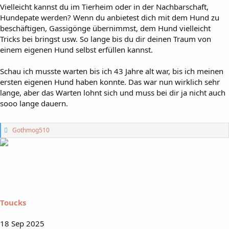
Vielleicht kannst du im Tierheim oder in der Nachbarschaft,
Hundepate werden? Wenn du anbietest dich mit dem Hund zu
beschäftigen, Gassigönge übernimmst, dem Hund vielleicht
Tricks bei bringst usw. So lange bis du dir deinen Traum von
einem eigenen Hund selbst erfüllen kannst.
Schau ich musste warten bis ich 43 Jahre alt war, bis ich meinen
ersten eigenen Hund haben konnte. Das war nun wirklich sehr
lange, aber das Warten lohnt sich und muss bei dir ja nicht auch
sooo lange dauern.
G
Gothmog510
e
f
ä
l
l
t
m
i
Toucks
r
:
18 Sep 2025