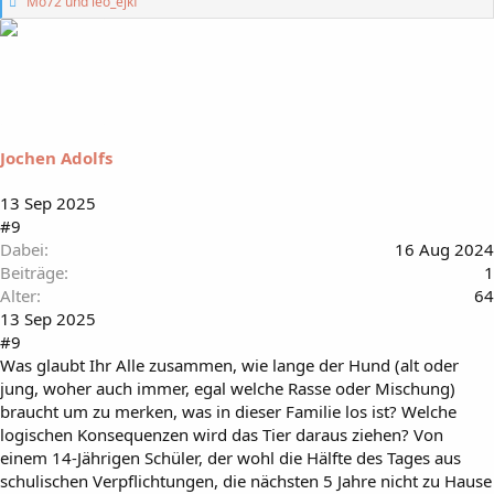
G
Mo72
und
leo_ejkf
e
f
ä
l
l
t
m
i
Jochen Adolfs
r
:
13 Sep 2025
#9
Dabei
16 Aug 2024
Beiträge
1
Alter
64
13 Sep 2025
#9
Was glaubt Ihr Alle zusammen, wie lange der Hund (alt oder
jung, woher auch immer, egal welche Rasse oder Mischung)
braucht um zu merken, was in dieser Familie los ist? Welche
logischen Konsequenzen wird das Tier daraus ziehen? Von
einem 14-Jährigen Schüler, der wohl die Hälfte des Tages aus
schulischen Verpflichtungen, die nächsten 5 Jahre nicht zu Hause