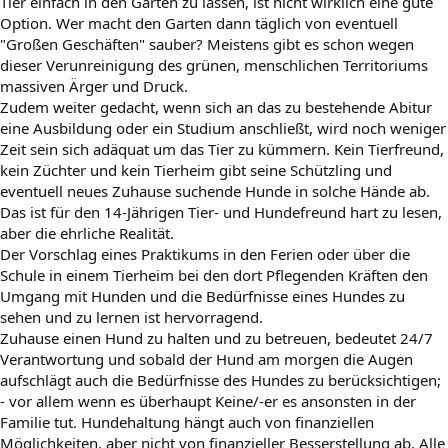
Tier einfach in den Garten zu lassen, ist nicht wirklich eine gute
Option. Wer macht den Garten dann täglich von eventuell
"Großen Geschäften" sauber? Meistens gibt es schon wegen
dieser Verunreinigung des grünen, menschlichen Territoriums
massiven Ärger und Druck.
Zudem weiter gedacht, wenn sich an das zu bestehende Abitur
eine Ausbildung oder ein Studium anschließt, wird noch weniger
Zeit sein sich adäquat um das Tier zu kümmern. Kein Tierfreund,
kein Züchter und kein Tierheim gibt seine Schützling und
eventuell neues Zuhause suchende Hunde in solche Hände ab.
Das ist für den 14-Jährigen Tier- und Hundefreund hart zu lesen,
aber die ehrliche Realität.
Der Vorschlag eines Praktikums in den Ferien oder über die
Schule in einem Tierheim bei den dort Pflegenden Kräften den
Umgang mit Hunden und die Bedürfnisse eines Hundes zu
sehen und zu lernen ist hervorragend.
Zuhause einen Hund zu halten und zu betreuen, bedeutet 24/7
Verantwortung und sobald der Hund am morgen die Augen
aufschlägt auch die Bedürfnisse des Hundes zu berücksichtigen;
- vor allem wenn es überhaupt Keine/-er es ansonsten in der
Familie tut. Hundehaltung hängt auch von finanziellen
Möglichkeiten, aber nicht von finanzieller Besserstellung ab. Alle