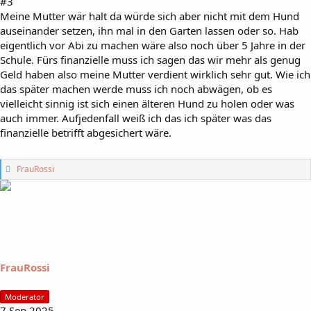
#3
Meine Mutter wär halt da würde sich aber nicht mit dem Hund
auseinander setzen, ihn mal in den Garten lassen oder so. Hab
eigentlich vor Abi zu machen wäre also noch über 5 Jahre in der
Schule. Fürs finanzielle muss ich sagen das wir mehr als genug
Geld haben also meine Mutter verdient wirklich sehr gut. Wie ich
das später machen werde muss ich noch abwägen, ob es
vielleicht sinnig ist sich einen älteren Hund zu holen oder was
auch immer. Aufjedenfall weiß ich das ich später was das
finanzielle betrifft abgesichert wäre.
G
FrauRossi
e
f
ä
l
l
t
m
i
FrauRossi
r
:
Moderator
7 Sep 2025