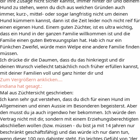
dir ihre Zusage nicht sicher kannst, immer hinter dir und deinem
Hund zu stehen, wenn du dich aus welchen Gründen auch
immer, kurz-, mittel- oder sogar langfristig nicht um deinen
Hund kümmern kannst, dann ist die Zeit leider noch nicht reif für
einen eigenen Hund. Einem guten Züchter, ist es ultra wichtig,
dass ein Hund in der ganzen Familie willkommen ist und die
Familie einen guten Betreuungsplan hat. Hab ich nur ein
Fünkchen Zweifel, würde mein Welpe eine andere Familie finden
müssen.
Ich drücke dir die Daumen, dass du das hinkriegst und dir
deinen Wunsch vielleicht tatsächlich noch früher erfüllen kannst,
mit deiner Familien voll und ganz hinter dir und
Zum Vergrößern anklicken....
indiana hat gesagt.:
Mal aus Züchtersicht geschrieben:
Ich kann sehr gut verstehen, dass du dich für einen Hund im
Allgemeinen und einen Aussie im Besonderen begeisterst. Aber
den musst du ja auch irgendwo her bekommen. Ich würde den
Vertrag nicht mit dir, sondern mit einem Erziehungsberechtigten
abschließen wollen (bzw. müssen - du bist ja mit 14 Jahren nur
beschränkt geschäftsfähig) und das würde ich nur dann tun,
wenn dieser 100 pro dahinter steht. Ein leichtes Gefühl von "der