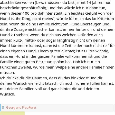
abschließen wollen (bzw. müssen - du bist ja mit 14 Jahren nur
beschränkt geschäftsfähig) und das würde ich nur dann tun,
wenn dieser 100 pro dahinter steht. Ein leichtes Gefühl von "der
Hund ist ihr Ding, nicht meins", würde für mich das ko Kriterium
sein. Wenn du deine Familie nicht vom Hund überzeugen und
dir ihre Zusage nicht sicher kannst, immer hinter dir und deinem
Hund zu stehen, wenn du dich aus welchen Gründen auch
immer, kurz-, mittel- oder sogar langfristig nicht um deinen
Hund kümmern kannst, dann ist die Zeit leider noch nicht reif für
einen eigenen Hund. Einem guten Züchter, ist es ultra wichtig,
dass ein Hund in der ganzen Familie willkommen ist und die
Familie einen guten Betreuungsplan hat. Hab ich nur ein
Fünkchen Zweifel, würde mein Welpe eine andere Familie finden
müssen.
Ich drücke dir die Daumen, dass du das hinkriegst und dir
deinen Wunsch vielleicht tatsächlich noch früher erfüllen kannst,
mit deiner Familien voll und ganz hinter dir und deinem
Wunsch.
G
Georg
und
FrauRossi
e