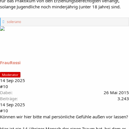
für das Praktikum von den Erziehungsberechtigten verlangt,
solange Jugendliche noch minderjährig (unter 18 Jahre) sind.
G
solerano
e
f
ä
l
l
t
m
i
FrauRossi
r
:
Moderator
14 Sep 2025
#10
Dabei
26 Mai 2015
Beiträge
3.243
14 Sep 2025
#10
Können wir hier bitte mal persönliche Gefühle außen vor lassen?
Hier ist ein 14 jähriger Mensch der einen Traum hat, bei dem er