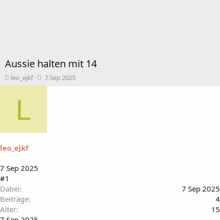
Aussie halten mit 14
T
B
leo_ejkf
7 Sep 2025
h
e
e
g
L
m
i
e
n
n
n
s
d
t
a
leo_ejkf
a
t
r
u
t
m
7 Sep 2025
e
#1
r
Dabei
7 Sep 2025
Beiträge
4
Alter
15
7 Sep 2025