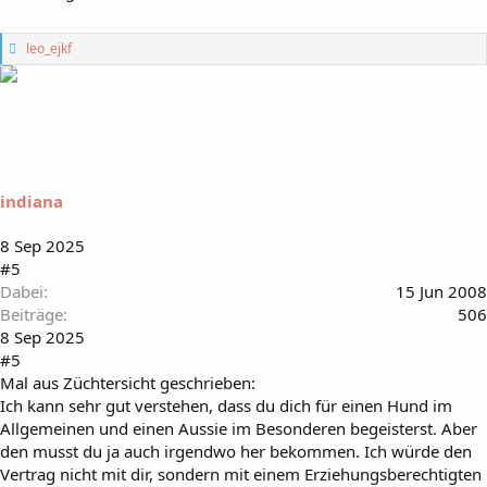
G
leo_ejkf
e
f
ä
l
l
t
m
i
indiana
r
:
8 Sep 2025
#5
Dabei
15 Jun 2008
Beiträge
506
8 Sep 2025
#5
Mal aus Züchtersicht geschrieben:
Ich kann sehr gut verstehen, dass du dich für einen Hund im
Allgemeinen und einen Aussie im Besonderen begeisterst. Aber
den musst du ja auch irgendwo her bekommen. Ich würde den
Vertrag nicht mit dir, sondern mit einem Erziehungsberechtigten