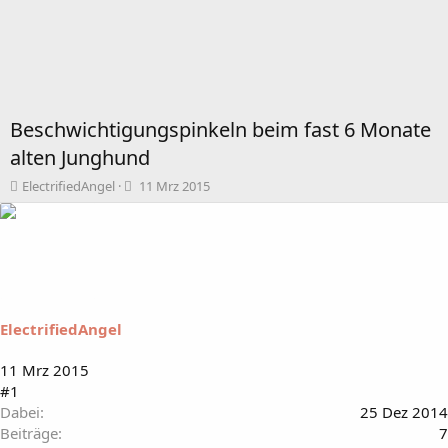
Beschwichtigungspinkeln beim fast 6 Monate
alten Junghund
T
B
ElectrifiedAngel
11 Mrz 2015
h
e
e
g
m
i
e
n
n
n
s
d
t
a
ElectrifiedAngel
a
t
r
u
t
m
11 Mrz 2015
e
#1
r
Dabei
25 Dez 2014
Beiträge
7