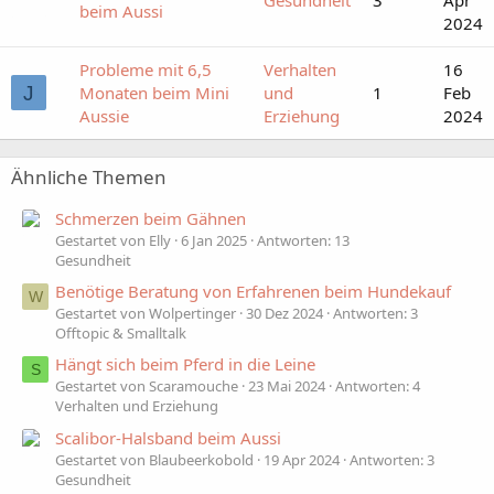
Gesundheit
3
Apr
beim Aussi
2024
Probleme mit 6,5
Verhalten
16
J
Monaten beim Mini
und
1
Feb
Aussie
Erziehung
2024
Ähnliche Themen
Schmerzen beim Gähnen
Gestartet von Elly
6 Jan 2025
Antworten: 13
Gesundheit
Benötige Beratung von Erfahrenen beim Hundekauf
W
Gestartet von Wolpertinger
30 Dez 2024
Antworten: 3
Offtopic & Smalltalk
Hängt sich beim Pferd in die Leine
S
Gestartet von Scaramouche
23 Mai 2024
Antworten: 4
Verhalten und Erziehung
Scalibor-Halsband beim Aussi
Gestartet von Blaubeerkobold
19 Apr 2024
Antworten: 3
Gesundheit