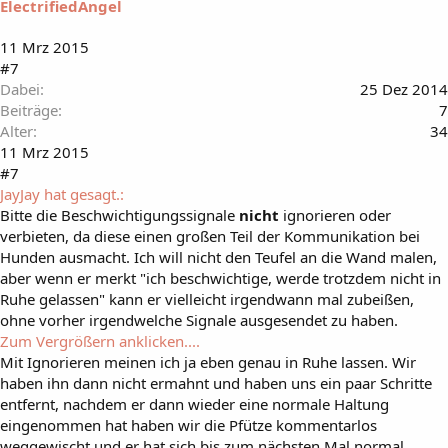
ElectrifiedAngel
11 Mrz 2015
#7
Dabei
25 Dez 2014
Beiträge
7
Alter
34
11 Mrz 2015
#7
JayJay hat gesagt.:
Bitte die Beschwichtigungssignale
nicht
ignorieren oder
verbieten, da diese einen großen Teil der Kommunikation bei
Hunden ausmacht. Ich will nicht den Teufel an die Wand malen,
aber wenn er merkt "ich beschwichtige, werde trotzdem nicht in
Ruhe gelassen" kann er vielleicht irgendwann mal zubeißen,
ohne vorher irgendwelche Signale ausgesendet zu haben.
Zum Vergrößern anklicken....
Mit Ignorieren meinen ich ja eben genau in Ruhe lassen. Wir
haben ihn dann nicht ermahnt und haben uns ein paar Schritte
entfernt, nachdem er dann wieder eine normale Haltung
eingenommen hat haben wir die Pfütze kommentarlos
weggewischt und er hat sich bis zum nächsten Mal normal