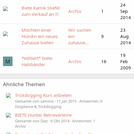
24
Biete Kamik Stiefel
Archiv
1
Sep
zum Verkauf an !!!
2014
Möchten einer
Wir suchen
23
Hündin ein neues
ein
9
Aug
Zuhause bieten
zuhause...
2014
19
*editiert* biete
M
Archiv
16
Feb
Halsbänder
2009
Ähnliche Themen
Trickdogging Kurs anbieten
Gestartet von saminsi
11 Jan 2015
Antworten: 0
Dogdance & Trickdogging
BIETE Hunter Retrieverleine
Gestartet von Diaz
6 Okt 2014
Antworten: 1
Archiv