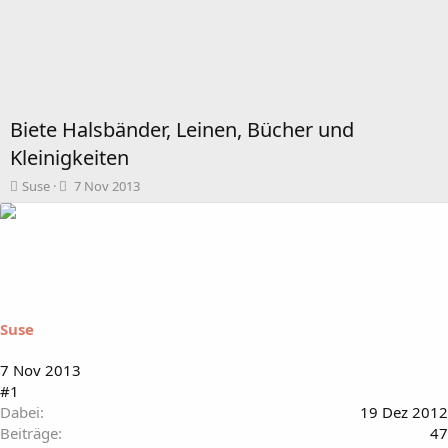
Biete Halsbänder, Leinen, Bücher und
Kleinigkeiten
T
B
Suse
7 Nov 2013
h
e
e
g
m
i
e
n
n
n
s
d
t
a
Suse
a
t
r
u
t
m
7 Nov 2013
e
#1
r
Dabei
19 Dez 2012
Beiträge
47