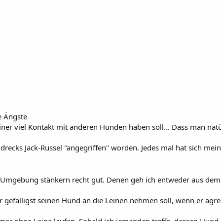
he Ängste
iner viel Kontakt mit anderen Hunden haben soll... Dass man natür
ecks Jack-Russel "angegriffen" worden. Jedes mal hat sich meiner
r Umgebung stänkern recht gut. Denen geh ich entweder aus dem 
r gefälligst seinen Hund an die Leinen nehmen soll, wenn er agress
mer ohne Leine laufen. Sobald ich jemanden treffe, dessen Hund