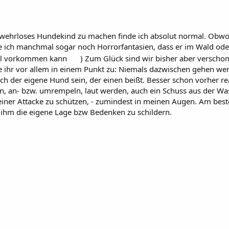
ehrloses Hundekind zu machen finde ich absolut normal. Obwohl 
abe ich manchmal sogar noch Horrorfantasien, dass er im Wald oder
 mal vorkommen kann
) Zum Glück sind wir bisher aber verschon
me ihr vor allem in einem Punkt zu: Niemals dazwischen gehen wen
 auch der eigene Hund sein, der einen beißt. Besser schon vorhe
, an- bzw. umrempeln, laut werden, auch ein Schuss aus der Was
einer Attacke zu schützen, - zumindest in meinen Augen. Am best
ihm die eigene Lage bzw Bedenken zu schildern.