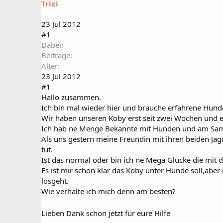
Trixi
a
t
r
u
t
m
23 Jul 2012
e
#1
r
Dabei
Beiträge
Alter
23 Jul 2012
#1
Hallo zusammen.
Ich bin mal wieder hier und brauche erfahrene Hund
Wir haben unseren Koby erst seit zwei Wochen und es
Ich hab ne Menge Bekannte mit Hunden und am Samst
Als uns gestern meine Freundin mit ihren beiden Jag
tut.
Ist das normal oder bin ich ne Mega Glucke die mit
Es ist mir schon klar das Koby unter Hunde soll,abe
losgeht.
Wie verhalte ich mich denn am besten?
Lieben Dank schon jetzt für eure Hilfe