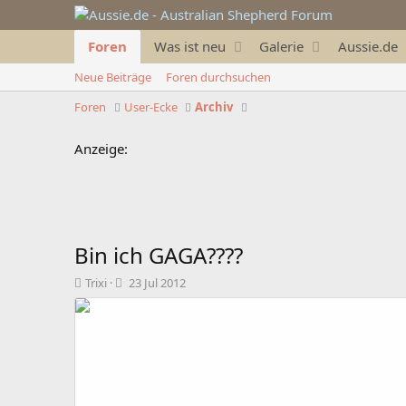
Foren
Was ist neu
Galerie
Aussie.de
Neue Beiträge
Foren durchsuchen
Foren
User-Ecke
Archiv
Anzeige:
Bin ich GAGA????
T
B
Trixi
23 Jul 2012
h
e
e
g
m
i
e
n
n
n
s
d
t
a