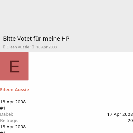
Bitte Votet für meine HP
T
B
Eileen Aussie
18 Apr 2008
h
e
e
g
E
m
i
e
n
n
n
s
d
t
a
Eileen Aussie
a
t
r
u
t
m
18 Apr 2008
e
#1
r
Dabei
17 Apr 2008
Beiträge
20
18 Apr 2008
#1