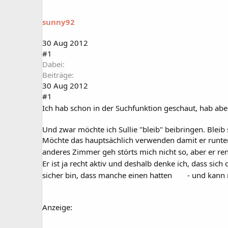
a
t
r
u
sunny92
t
m
e
r
30 Aug 2012
#1
Dabei
Beiträge
30 Aug 2012
#1
Ich hab schon in der Suchfunktion geschaut, hab aber
Und zwar möchte ich Sullie "bleib" beibringen. Bleib s
Möchte das hauptsächlich verwenden damit er runter 
anderes Zimmer geh störts mich nicht so, aber er r
Er ist ja recht aktiv und deshalb denke ich, dass sich
sicher bin, dass manche einen hatten
- und kann 
Anzeige: