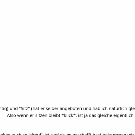
htig) und "Sitz" (hat er selber angeboten und hab ich natürlich gl
Also wenn er sitzen bleibt *klick*, ist ja das gleiche eigentlic
kee auch so "drauf" ist und du es geschafft hast bekommen wir