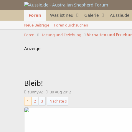
Foren
Was ist neu
Galerie
Aussie.de
Neue Beiträge
Foren durchsuchen
Foren
Haltung und Erziehung
Verhalten und Erziehu
Anzeige:
Bleib!
T
B
sunny92
30 Aug 2012
h
e
1
2
3
Nächste
e
g
m
i
e
n
n
n
s
d
t
a