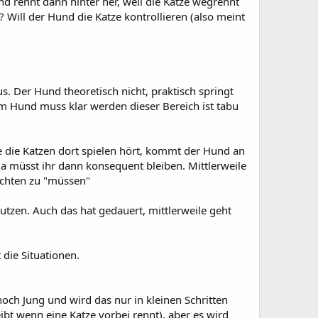
nd rennt dann hinter her, weil die Katze wegrennt
? Will der Hund die Katze kontrollieren (also meint
. Der Hund theoretisch nicht, praktisch springt
em Hund muss klar werden dieser Bereich ist tabu
ie die Katzen dort spielen hört, kommt der Hund an
Da müsst ihr dann konsequent bleiben. Mittlerweile
 achten zu "müssen"
tzen. Auch das hat gedauert, mittlerweile geht
 die Situationen.
och Jung und wird das nur in kleinen Schritten
bt wenn eine Katze vorbei rennt), aber es wird