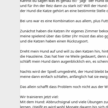
Kannst du sagen was es genau ist? "Jagt" der Hund di
und für ihn der Reiz dann zu stark ist? Will der Hun
der Hund die Katze gehört an eine bestimmte Stelle 
Bei uns war es eine Kombination aus allem, plus Futt
Zunächst haben die Katzen ihr eigenes Zimmer bekomm
meine spielend über das Gitter (ihr müsst das also g
und die Katzen haben einen Rückzugsort.
Dreht mein Hund auf und will zu den Katzen hin, hint
die Hausleine. Das hat hier ne Weile gedauert, denn
schläft mein Hund dann augenblicklich ein, es schein
Nachts wird der Spieß umgedreht, der Hund bleibt be
meine dann einfach schlafen, anfänglich hat sie ewi
Das allein schafft dass Problem noch nicht aus der Wel
Wir trainieren jetzt viel:
Mit dem Hund: Abbruchsignal und viele Übungen zur I
lernen. (Heißt es wird wohl Monate dauern bis sich 