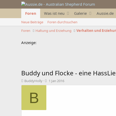
Foren
Was ist neu
Galerie
Aussie.de
Neue Beiträge
Foren durchsuchen
Foren
Haltung und Erziehung
Verhalten und Erziehu
Anzeige:
Buddy und Flocke - eine HassLi
T
B
BuddyHolly
1 Jan 2016
h
e
e
g
B
m
i
e
n
n
n
s
d
t
a