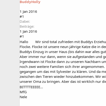
BuddyHolly
a
t
r
u
t
m
1 Jan 2016
e
#1
r
Dabei
Beiträge
1 Jan 2016
#1
Hallo
Wir sind total zufrieden mit Buddys Erziehu
Flocke. Flocke ist unsere neun jährige Katze die in
Buddys Einzug in unser Haus (bis dahin war alles g
Aber immer nur dann, wenn sie aufgestanden und gela
Irgendwann ist Flocke dann zu unseren Nachbarn um
noch zwei weitere Familien sich ihrer angenommen.
gegangen um das mit Sylvester zu klären. Und da mei
zwischen den Tieren wieder hinzubekommen. Wir wisse
unserer Oma zu bringen. Aber das ist wirklich nur di
BITTTTEEEEE...
MfG
Nele