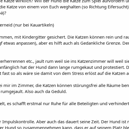
e Katze wirklich? Will der Hund die Katze zum Spiel aufvordern u
d die Katze von einem von Euch weghalten (so Richtung Eifersucht)
oä)?
erneid (nur bei Kauartikeln)
en, mit Kindergitter gesichert. Die Katzen können rein und raus
gf etwas anpassen), aber es hilft auch als Gedankliche Grenze. D
erherrennen etc., jault rum weil sie ins Katzenzimmer will weil s
 anfänglich hat der Hund dann lange rumgekaut und protestiert. 
t fast so als wäre sie damit von dem Stress erlöst auf die Katzen
i mir im Zimmer, die Katzen können störungsfrei alle Räume benu
g rumgejault. Also auch da Geduld.
t, es schafft erstmal nur Ruhe für alle Beteiligten und verhindert
mpulskontrolle. Aber auch das dauert seine Zeit. Der Hund ist n
der Hund so zusammennehmen kann, dass er auf seinem Platz blei