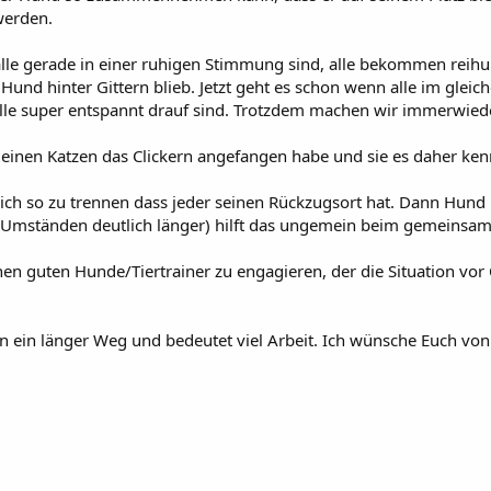
werden.
le gerade in einer ruhigen Stimmung sind, alle bekommen reihum
und hinter Gittern blieb. Jetzt geht es schon wenn alle im glei
alle super entspannt drauf sind. Trotzdem machen wir immerwiede
 meinen Katzen das Clickern angefangen habe und sie es daher ke
ch so zu trennen dass jeder seinen Rückzugsort hat. Dann Hund 
er Umständen deutlich länger) hilft das ungemein beim gemeinsam
nen guten Hunde/Tiertrainer zu engagieren, der die Situation vor 
 ein länger Weg und bedeutet viel Arbeit. Ich wünsche Euch von 