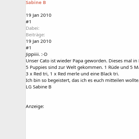
Sabine B
a
t
r
u
t
m
19 Jan 2010
e
#1
r
Dabei
Beiträge
19 Jan 2010
#1
Jippiiii. :-D
Unser Cato ist wieder Papa geworden. Dieses mal in 
5 Puppies sind zur Welt gekommen. 1 Rüde und 5 M
3 x Red tri, 1 x Red merle und eine Black tri.
Ich bin so begeistert, das ich es euch mitteilen wollte
LG Sabine B
Anzeige: