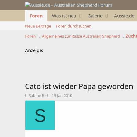
Foren
Was ist neu
Galerie
Aussie.de
Neue Beiträge
Foren durchsuchen
Foren
Allgemeines zur Rasse Australian Shepherd
Zücht
Anzeige:
Cato ist wieder Papa geworden
T
B
Sabine B
19 Jan 2010
h
e
e
g
S
m
i
e
n
n
n
s
d
t
a