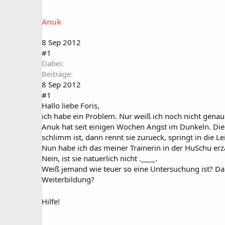
a
t
r
u
Anuk
t
m
e
r
8 Sep 2012
#1
Dabei
Beiträge
8 Sep 2012
#1
Hallo liebe Foris,
ich habe ein Problem. Nur weiß ich noch nicht genau 
Anuk hat seit einigen Wochen Angst im Dunkeln. Die i
schlimm ist, dann rennt sie zurueck, springt in die L
Nun habe ich das meiner Trainerin in der HuSchu erza
Nein, ist sie natuerlich nicht .____.
Weiß jemand wie teuer so eine Untersuchung ist? Da 
Weiterbildung?
Hilfe!