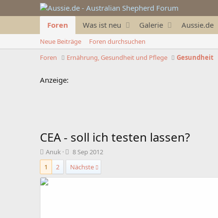
Foren
Was ist neu
Galerie
Aussie.de
Neue Beiträge
Foren durchsuchen
Foren
Ernährung, Gesundheit und Pflege
Gesundheit
Anzeige:
CEA - soll ich testen lassen?
T
B
Anuk
8 Sep 2012
h
e
1
2
Nächste
e
g
m
i
e
n
n
n
s
d
t
a