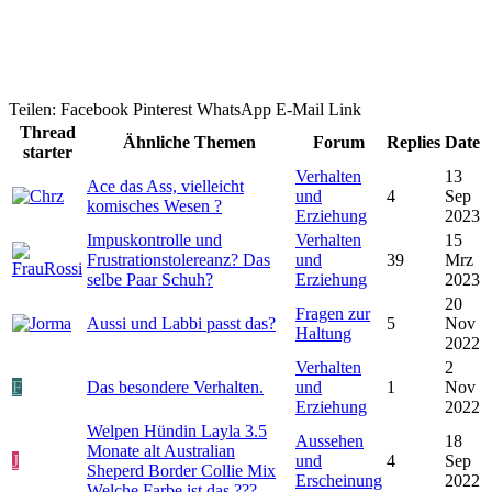
Teilen:
Facebook
Pinterest
WhatsApp
E-Mail
Link
Thread
Ähnliche Themen
Forum
Replies
Date
starter
Verhalten
13
Ace das Ass, vielleicht
und
4
Sep
komisches Wesen ?
Erziehung
2023
Impuskontrolle und
Verhalten
15
Frustrationstolereanz? Das
und
39
Mrz
selbe Paar Schuh?
Erziehung
2023
20
Fragen zur
Aussi und Labbi passt das?
5
Nov
Haltung
2022
Verhalten
2
F
Das besondere Verhalten.
und
1
Nov
Erziehung
2022
Welpen Hündin Layla 3.5
Aussehen
18
Monate alt Australian
J
und
4
Sep
Sheperd Border Collie Mix
Erscheinung
2022
Welche Farbe ist das ???