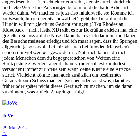
angewiesen bist. Es reicht einer von zehn, der sie durch streicheln
und liebe Worte fürs Anspringen belohnt und die harte Arbeit ist
wieder dahin. Wir machen es jetzt also mittlerweile so: Komme ich
zu Besuch, bin ich bereits "bewaffnet", geht die Tür auf und die
Hündin will mir gleich ins Gesicht springen (33kg Rhodesian
Ridgeback = nicht lustig XD) gibt es zur Begrüßung gleich mal eine
gezielten Schuss auf die Nase. Damit hat es sich dann für die Dauer
des Besuchs meistens erledigt und ich muss sagen, dass ihr Springen
allgemein (also sowohl bei mir, als auch bei fremden Menschen)
schon sehr viel weniger geworden ist. Natürlich kannst du nicht
jedem Menschen dem du begegnest schon von Weitem eine
Spritzpistole zuwerfen, aber du kannst (oder solltest zumindest
versuchen) immer zur Stelle sein wenn deine Kleine eine Attacke
startet. Vielleicht könnte man auch zusätzlich ein bestimmtes
Geräusch zum Schuss machen, Zischen oder sonst was, damit es
früher oder später reicht dieses Geräusch zu machen, um sie daran
zu erinnern, was auf ein Anspringen folgt.
JoVe
29 Mai 2012
#3