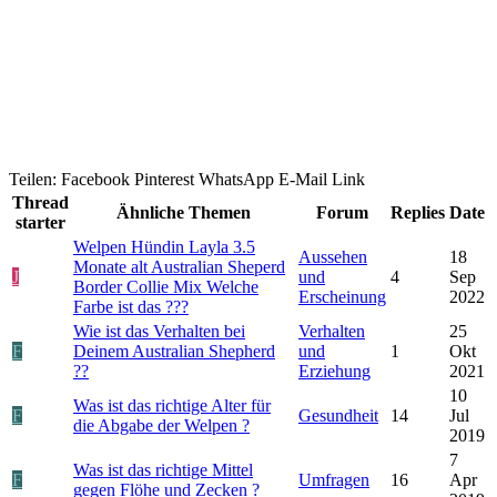
Teilen:
Facebook
Pinterest
WhatsApp
E-Mail
Link
Thread
Ähnliche Themen
Forum
Replies
Date
starter
Welpen Hündin Layla 3.5
Aussehen
18
Monate alt Australian Sheperd
J
und
4
Sep
Border Collie Mix Welche
Erscheinung
2022
Farbe ist das ???
Wie ist das Verhalten bei
Verhalten
25
F
Deinem Australian Shepherd
und
1
Okt
??
Erziehung
2021
10
Was ist das richtige Alter für
F
Gesundheit
14
Jul
die Abgabe der Welpen ?
2019
7
Was ist das richtige Mittel
F
Umfragen
16
Apr
gegen Flöhe und Zecken ?