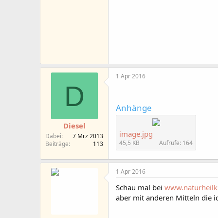
1 Apr 2016
D
Anhänge
Diesel
image.jpg
Dabei
7 Mrz 2013
45,5 KB
Aufrufe: 164
Beiträge
113
1 Apr 2016
Schau mal bei
www.naturheilk
aber mit anderen Mitteln die i