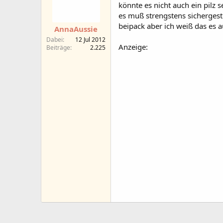
könnte es nicht auch ein pilz s
es muß strengstens sichergest
beipack aber ich weiß das es 
AnnaAussie
Dabei
12 Jul 2012
Anzeige:
Beiträge
2.225