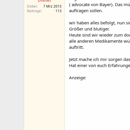
Diesel
a
t
( advocate von Bayer). Das mü
Dabei
7 Mrz 2013
r
u
auftragen sollen.
Beiträge
113
t
m
e
wir haben alles befolgt, nun 
r
Größer und blutiger.
Heute sind wir wieder zum doc
alle anderen Medikamente würd
auftritt.
Jetzt mache ich mir sorgen da
Hat einer von euch Erfahrunge
Anzeige: