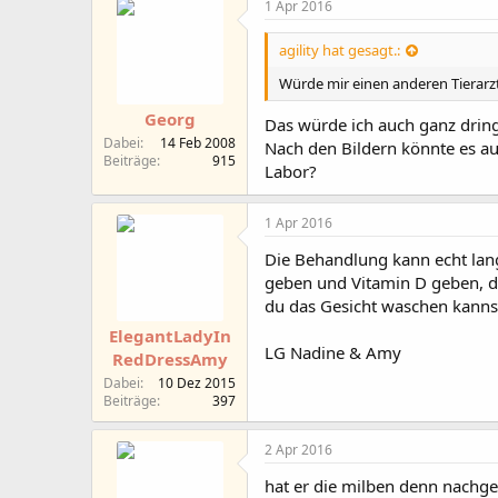
1 Apr 2016
agility hat gesagt.:
Würde mir einen anderen Tierarzt 
Georg
Das würde ich auch ganz drin
Dabei
14 Feb 2008
Nach den Bildern könnte es au
Beiträge
915
Labor?
1 Apr 2016
Die Behandlung kann echt lang
geben und Vitamin D geben, da
du das Gesicht waschen kanns
ElegantLadyIn
LG Nadine & Amy
RedDressAmy
Dabei
10 Dez 2015
Beiträge
397
2 Apr 2016
hat er die milben denn nachge