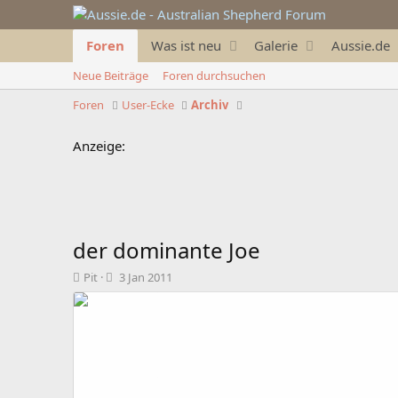
Foren
Was ist neu
Galerie
Aussie.de
Neue Beiträge
Foren durchsuchen
Foren
User-Ecke
Archiv
Anzeige:
der dominante Joe
T
B
Pit
3 Jan 2011
h
e
e
g
m
i
e
n
n
n
s
d
t
a