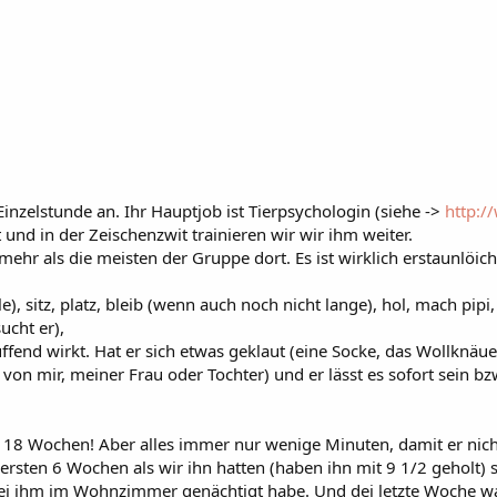
 Einzelstunde an. Ihr Hauptjob ist Tierpsychologin (siehe ->
http:
nd in der Zeischenzwit trainieren wir wir ihm weiter.
ehr als die meisten der Gruppe dort. Es ist wirklich erstaunlöic
le), sitz, platz, bleib (wenn auch noch nicht lange), hol, mach p
ucht er),
fend wirkt. Hat er sich etwas geklaut (eine Socke, das Wollknäue
ob von mir, meiner Frau oder Tochter) und er lässt es sofort sei
it 18 Wochen! Aber alles immer nur wenige Minuten, damit er nic
 die ersten 6 Wochen als wir ihn hatten (haben ihn mit 9 1/2 geho
bei ihm im Wohnzimmer genächtigt habe. Und dei letzte Woche war