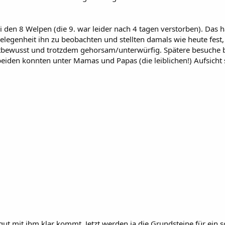
i den 8 Welpen (die 9. war leider nach 4 tagen verstorben). Das
Gelegenheit ihn zu beobachten und stellten damals wie heute fest, 
stbewusst und trotzdem gehorsam/unterwürfig. Spätere besuche bei
eiden konnten unter Mamas und Papas (die leiblichen!) Aufsicht 
so gut mit ihm klar kommt. Jetzt werden ja die Grundsteine für e