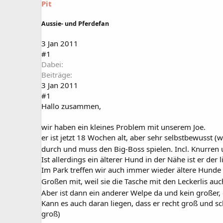
Pit
a
t
r
u
t
m
Aussie- und Pferdefan
e
r
3 Jan 2011
#1
Dabei
Beiträge
3 Jan 2011
#1
Hallo zusammen,
wir haben ein kleines Problem mit unserem Joe.
er ist jetzt 18 Wochen alt, aber sehr selbstbewusst 
durch und muss den Big-Boss spielen. Incl. Knurren
Ist allerdings ein älterer Hund in der Nähe ist er de
Im Park treffen wir auch immer wieder ältere Hunde 
Großen mit, weil sie die Tasche mit den Leckerlis auc
Aber ist dann ein anderer Welpe da und kein großer,
Kann es auch daran liegen, dass er recht groß und sc
groß)