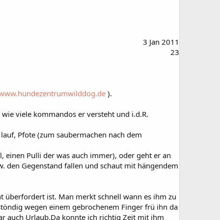
3 Jan 2011
23
//www.hundezentrumwilddog.de
).
h wie viele kommandos er versteht und i.d.R.
ipi, lauf, Pfote (zum saubermachen nach dem
l, einen Pulli der was auch immer), oder geht er an
n bzw. den Gegenstand fallen und schaut mit hängendem
ht überfordert ist. Man merkt schnell wann es ihm zu
lt) stöndig wegen einem gebrochenem Finger frü ihn da
 auch Urlaub.Da konnte ich richtig Zeit mit ihm