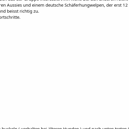
en Aussies und einem deutsche Schäferhungwelpen, der erst 12 W
nd beisst richtig zu.
rtschritte.
 buckeln ( verhalten bei älteren Hunden ) und nach unten treten (