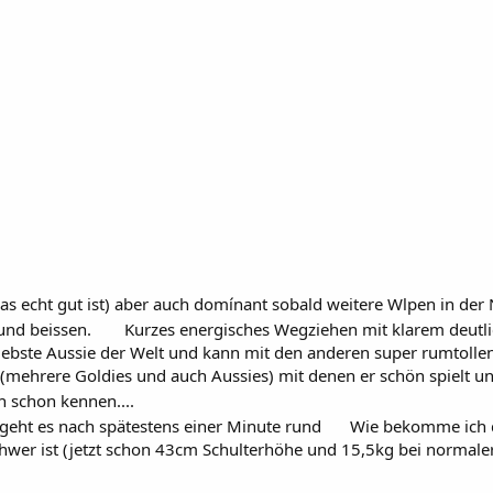
(was echt gut ist) aber auch domínant sobald weitere Wlpen in der
 und beissen.
Kurzes energisches Wegziehen mit klarem deutlic
r liebste Aussie der Welt und kann mit den anderen super rumtolle
(mehrere Goldies und auch Aussies) mit denen er schön spielt un
h schon kennen....
 geht es nach spätestens einer Minute rund
Wie bekomme ich da
hwer ist (jetzt schon 43cm Schulterhöhe und 15,5kg bei normaler