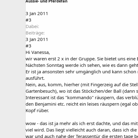
Aussie- und Pferdefan
3 Jan 2011
#3
Dabei
Beiträge
3 Jan 2011
#3
Hi Vanessa,
wir waren erst 2 x in der Gruppe. Sie bietet uns eine
Nächsten Sonntag werde ich sehen, wie es dann geht u
Er ist ja ansonsten sehr umgänglich und kann schon m
ausführt.
Nein, aus, komm, hierher (mit Fingerzeig auf die Stel
Gartenbesuch), wo ist das Stöckchen/der Ball (dann s
Interessant ist das "kommando" räuspern, das verblüf
den Benjamini etc. reicht ein leises räuspern (egal 
Kopf rüber.
wow - das ist ja mehr als ich erst dachte, und das m
viel wird. Das liegt vielleicht auch daran, dass ich
war und auch nahe der Terassentür die ersten tage 