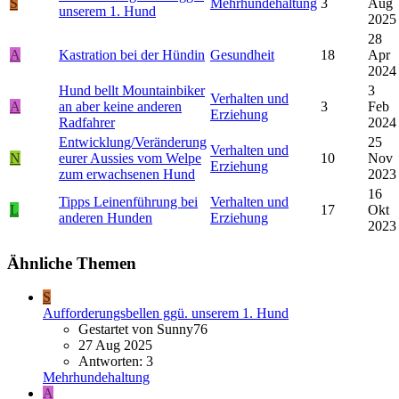
S
Mehrhundehaltung
3
Aug
unserem 1. Hund
2025
28
A
Kastration bei der Hündin
Gesundheit
18
Apr
2024
Hund bellt Mountainbiker
3
Verhalten und
A
an aber keine anderen
3
Feb
Erziehung
Radfahrer
2024
Entwicklung/Veränderung
25
Verhalten und
N
eurer Aussies vom Welpe
10
Nov
Erziehung
zum erwachsenen Hund
2023
16
Tipps Leinenführung bei
Verhalten und
L
17
Okt
anderen Hunden
Erziehung
2023
Ähnliche Themen
S
Aufforderungsbellen ggü. unserem 1. Hund
Gestartet von Sunny76
27 Aug 2025
Antworten: 3
Mehrhundehaltung
A