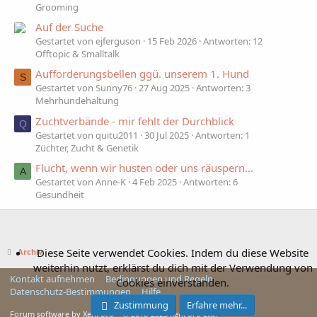
Grooming
Auf der Suche
Gestartet von ejferguson
15 Feb 2026
Antworten: 12
Offtopic & Smalltalk
Aufforderungsbellen ggü. unserem 1. Hund
S
Gestartet von Sunny76
27 Aug 2025
Antworten: 3
Mehrhundehaltung
Zuchtverbände - mir fehlt der Durchblick
Q
Gestartet von quitu2011
30 Jul 2025
Antworten: 1
Züchter, Zucht & Genetik
Flucht, wenn wir husten oder uns räuspern...
A
Gestartet von Anne-K
4 Feb 2025
Antworten: 6
Gesundheit
Diese Seite verwendet Cookies. Indem du diese Website
Archiv
weiterhin nutzt, erklärst du dich mit der Verwendung von
Kontakt aufnehmen
Bedingungen und Regeln
Cookies einverstanden.
Datenschutz-Bestimmungen
Hilfe
Zustimmung
Erfahre mehr...
Forum software by XenForo™ © 2010-2025 XenForo Ltd.