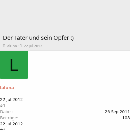
Der Täter und sein Opfer :)
T
B
laluna
22 Jul 2012
h
e
e
g
L
m
i
e
n
n
n
s
d
t
a
laluna
a
t
r
u
t
m
22 Jul 2012
e
#1
r
Dabei
26 Sep 2011
Beiträge
108
22 Jul 2012
#1