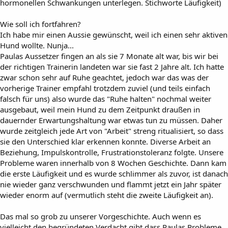
hormonellen Schwankungen unterlegen. Stichworte Läufigkeit)
Wie soll ich fortfahren?
Ich habe mir einen Aussie gewünscht, weil ich einen sehr aktiven
Hund wollte. Nunja...
Paulas Aussetzer fingen an als sie 7 Monate alt war, bis wir bei
der richtigen Trainerin landeten war sie fast 2 Jahre alt. Ich hatte
zwar schon sehr auf Ruhe geachtet, jedoch war das was der
vorherige Trainer empfahl trotzdem zuviel (und teils einfach
falsch für uns) also wurde das "Ruhe halten" nochmal weiter
ausgebaut, weil mein Hund zu dem Zeitpunkt draußen in
dauernder Erwartungshaltung war etwas tun zu müssen. Daher
wurde zeitgleich jede Art von "Arbeit" streng ritualisiert, so dass
sie den Unterschied klar erkennen konnte. Diverse Arbeit an
Beziehung, Impulskontrolle, Frustrationstoleranz folgte. Unsere
Probleme waren innerhalb von 8 Wochen Geschichte. Dann kam
die erste Läufigkeit und es wurde schlimmer als zuvor, ist danach
nie wieder ganz verschwunden und flammt jetzt ein Jahr später
wieder enorm auf (vermutlich steht die zweite Läufigkeit an).
Das mal so grob zu unserer Vorgeschichte. Auch wenn es
vielleicht den begründeten Verdacht gibt dass Paulas Probleme