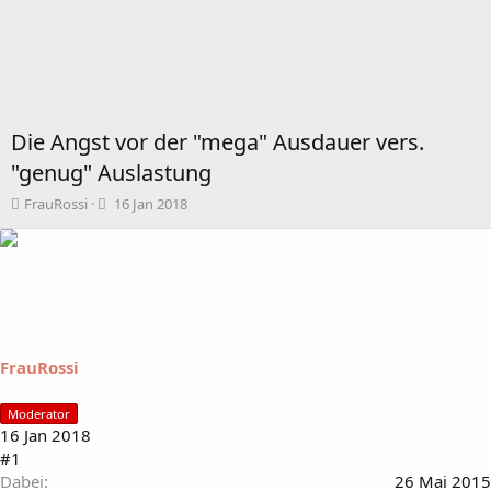
Die Angst vor der "mega" Ausdauer vers.
"genug" Auslastung
T
B
FrauRossi
16 Jan 2018
h
e
e
g
m
i
e
n
n
n
s
d
t
a
a
t
FrauRossi
r
u
t
m
Moderator
e
16 Jan 2018
r
#1
Dabei
26 Mai 2015