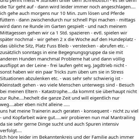
und pennt meist 4 Stunden unter dem Schreibtisch - es sei denn
die Tür geht auf - dann wird leider immer noch angeschlagen....
ich gehe auch morgens nur 10 Min. zum lösen und Pferde
füttern - dann zwischendurch nur schnell Pipi machen - mittags
wird dann ne Runde im Garten gespielt - und nach meinem
Mittagessen gehen wir ca 1 Std. spazieren - evtl. spielen wir
später nochmal - wir gehen 2 x die Woche auf den Hundeplatz -
das übliche Sitz, Platz Fuss Bleib - verstecken - abrufen etc. -
zusätzlich sonntags in eine Begegnungsgruppe da sie mit
anderen Hunden manchmal Probleme hat und dann völlig
ausflippt an der Leine - frei laufen geht wg. Jagdtrieb nicht -
sonst haben wir ein paar Tricks zum üben um sie in Stress
Situationen abzulenken etc. - was sehr sehr schwierig ist -
Kleinstadt gehen - wo viele Menschen unterwegs sind - Besuch
bei meinen Eltern - Katastrophe....da kommt sie überhaupt nicht
zur Ruhe....hechelt die ganze Zeit und will eigentlich nur
weg....aber eben nicht alleine .....
uns hat meine Trainerin auch geraten - konsequent - nicht zu viel
- und Kopfarbeit wäre gut.....wir probieren nun mal Mantrailing
da sie sehr gerne Dinge sucht und auch Spuren intensiv
verfolgt....
Ich höre leider im Bekanntenkreis und der Familie auch immer