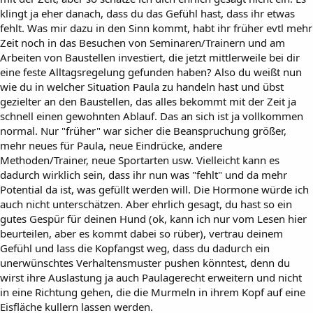
klingt ja eher danach, dass du das Gefühl hast, dass ihr etwas
fehlt. Was mir dazu in den Sinn kommt, habt ihr früher evtl mehr
Zeit noch in das Besuchen von Seminaren/Trainern und am
Arbeiten von Baustellen investiert, die jetzt mittlerweile bei dir
eine feste Alltagsregelung gefunden haben? Also du weißt nun
wie du in welcher Situation Paula zu handeln hast und übst
gezielter an den Baustellen, das alles bekommt mit der Zeit ja
schnell einen gewohnten Ablauf. Das an sich ist ja vollkommen
normal. Nur "früher" war sicher die Beanspruchung größer,
mehr neues für Paula, neue Eindrücke, andere
Methoden/Trainer, neue Sportarten usw. Vielleicht kann es
dadurch wirklich sein, dass ihr nun was "fehlt" und da mehr
Potential da ist, was gefüllt werden will. Die Hormone würde ich
auch nicht unterschätzen. Aber ehrlich gesagt, du hast so ein
gutes Gespür für deinen Hund (ok, kann ich nur vom Lesen hier
beurteilen, aber es kommt dabei so rüber), vertrau deinem
Gefühl und lass die Kopfangst weg, dass du dadurch ein
unerwünschtes Verhaltensmuster pushen könntest, denn du
wirst ihre Auslastung ja auch Paulagerecht erweitern und nicht
in eine Richtung gehen, die die Murmeln in ihrem Kopf auf eine
Eisfläche kullern lassen werden.