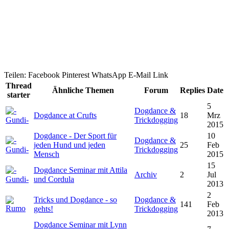
Teilen:
Facebook
Pinterest
WhatsApp
E-Mail
Link
Thread
Ähnliche Themen
Forum
Replies
Date
starter
5
Dogdance &
Dogdance at Crufts
18
Mrz
Trickdogging
2015
Dogdance - Der Sport für
10
Dogdance &
jeden Hund und jeden
25
Feb
Trickdogging
Mensch
2015
15
Dogdance Seminar mit Attila
Archiv
2
Jul
und Cordula
2013
2
Tricks und Dogdance - so
Dogdance &
141
Feb
gehts!
Trickdogging
2013
Dogdance Seminar mit Lynn