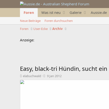
Foren
Was ist neu
Galerie
Aussie.de
Neue Beiträge
Foren durchsuchen
Foren
User-Ecke
Archiv
Anzeige:
Easy, black-tri Hündin, sucht e
T
B
elabuchwald
9 Jan 2012
h
e
e
g
m
i
e
n
n
n
s
d
t
a