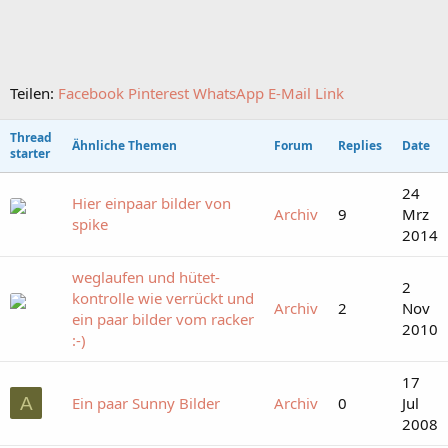
Teilen:
Facebook
Pinterest
WhatsApp
E-Mail
Link
Thread
Ähnliche Themen
Forum
Replies
Date
starter
24
Hier einpaar bilder von
Archiv
9
Mrz
spike
2014
weglaufen und hütet-
2
kontrolle wie verrückt und
Archiv
2
Nov
ein paar bilder vom racker
2010
:-)
17
A
Ein paar Sunny Bilder
Archiv
0
Jul
2008