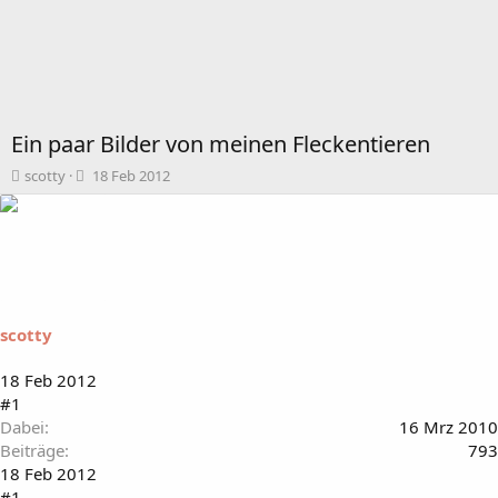
Ein paar Bilder von meinen Fleckentieren
T
B
scotty
18 Feb 2012
h
e
e
g
m
i
e
n
n
n
s
d
t
a
scotty
a
t
r
u
t
m
18 Feb 2012
e
#1
r
Dabei
16 Mrz 2010
Beiträge
793
18 Feb 2012
#1