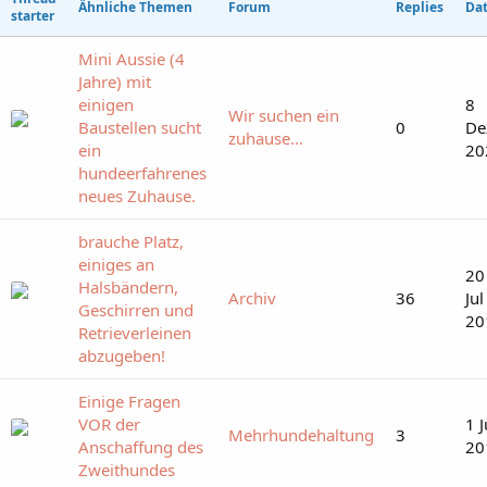
Ähnliche Themen
Forum
Replies
Da
starter
Mini Aussie (4
Jahre) mit
einigen
8
Wir suchen ein
Baustellen sucht
0
De
zuhause...
ein
20
hundeerfahrenes
neues Zuhause.
brauche Platz,
einiges an
20
Halsbändern,
Archiv
36
Jul
Geschirren und
20
Retrieverleinen
abzugeben!
Einige Fragen
VOR der
1 
Mehrhundehaltung
3
Anschaffung des
20
Zweithundes