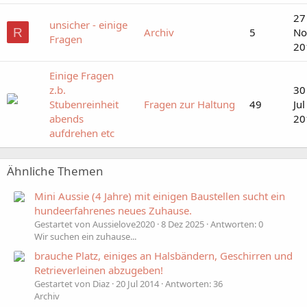
27
unsicher - einige
R
Archiv
5
No
Fragen
20
Einige Fragen
z.b.
30
Stubenreinheit
Fragen zur Haltung
49
Jul
abends
20
aufdrehen etc
Ähnliche Themen
Mini Aussie (4 Jahre) mit einigen Baustellen sucht ein
hundeerfahrenes neues Zuhause.
Gestartet von Aussielove2020
8 Dez 2025
Antworten: 0
Wir suchen ein zuhause...
brauche Platz, einiges an Halsbändern, Geschirren und
Retrieverleinen abzugeben!
Gestartet von Diaz
20 Jul 2014
Antworten: 36
Archiv