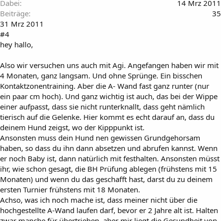
Dabei
14 Mrz 2011
Beiträge
35
31 Mrz 2011
#4
hey hallo,
Also wir versuchen uns auch mit Agi. Angefangen haben wir mit
4 Monaten, ganz langsam. Und ohne Sprünge. Ein bisschen
Kontaktzonentraining. Aber die A- Wand fast ganz runter (nur
ein paar cm hoch). Und ganz wichtig ist auch, das bei der Wippe
einer aufpasst, dass sie nicht runterknallt, dass geht nämlich
tierisch auf die Gelenke. Hier kommt es echt darauf an, dass du
deinem Hund zeigst, wo der Kipppunkt ist.
Ansonsten muss dein Hund nen gewissen Grundgehorsam
haben, so dass du ihn dann absetzen und abrufen kannst. Wenn
er noch Baby ist, dann natürlich mit festhalten. Ansonsten müsst
ihr, wie schon gesagt, die BH Prüfung ablegen (frühstens mit 15
Monaten) und wenn du das geschafft hast, darst du zu deinem
ersten Turnier frühstens mit 18 Monaten.
Achso, was ich noch mache ist, dass meiner nicht über die
hochgestellte A-Wand laufen darf, bevor er 2 Jahre alt ist. Halten
zwar manche für übertrieben, aber mir liegt die Gesundheit von