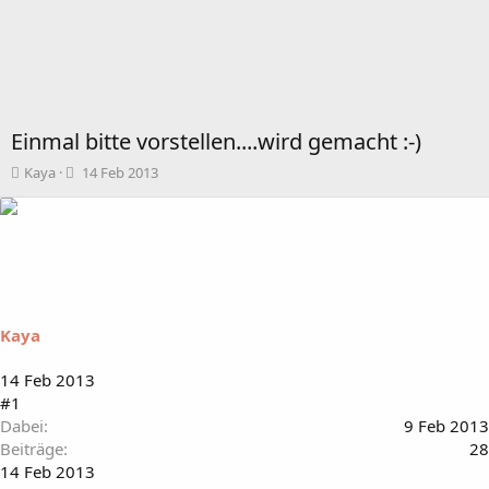
Einmal bitte vorstellen....wird gemacht :-)
T
B
Kaya
14 Feb 2013
h
e
e
g
m
i
e
n
n
n
s
d
t
a
a
t
Kaya
r
u
t
m
14 Feb 2013
e
#1
r
Dabei
9 Feb 2013
Beiträge
28
14 Feb 2013