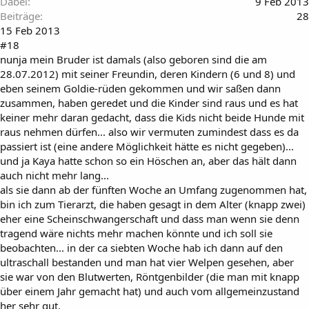
Dabei
9 Feb 2013
Beiträge
28
15 Feb 2013
#18
nunja mein Bruder ist damals (also geboren sind die am
28.07.2012) mit seiner Freundin, deren Kindern (6 und 8) und
eben seinem Goldie-rüden gekommen und wir saßen dann
zusammen, haben geredet und die Kinder sind raus und es hat
keiner mehr daran gedacht, dass die Kids nicht beide Hunde mit
raus nehmen dürfen... also wir vermuten zumindest dass es da
passiert ist (eine andere Möglichkeit hätte es nicht gegeben)...
und ja Kaya hatte schon so ein Höschen an, aber das hält dann
auch nicht mehr lang...
als sie dann ab der fünften Woche an Umfang zugenommen hat,
bin ich zum Tierarzt, die haben gesagt in dem Alter (knapp zwei)
eher eine Scheinschwangerschaft und dass man wenn sie denn
tragend wäre nichts mehr machen könnte und ich soll sie
beobachten... in der ca siebten Woche hab ich dann auf den
ultraschall bestanden und man hat vier Welpen gesehen, aber
sie war von den Blutwerten, Röntgenbilder (die man mit knapp
über einem Jahr gemacht hat) und auch vom allgemeinzustand
her sehr gut.