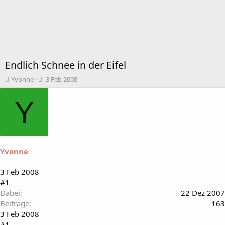
Endlich Schnee in der Eifel
T
B
Yvonne
3 Feb 2008
h
e
e
g
Y
m
i
e
n
n
n
s
d
t
a
Yvonne
a
t
r
u
t
m
3 Feb 2008
e
#1
r
Dabei
22 Dez 2007
Beiträge
163
3 Feb 2008
#1