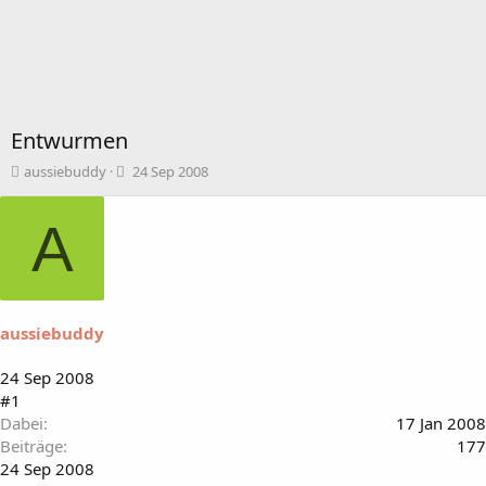
Entwurmen
T
B
aussiebuddy
24 Sep 2008
h
e
e
g
A
m
i
e
n
n
n
s
d
t
a
a
t
aussiebuddy
r
u
t
m
24 Sep 2008
e
#1
r
Dabei
17 Jan 2008
Beiträge
177
24 Sep 2008