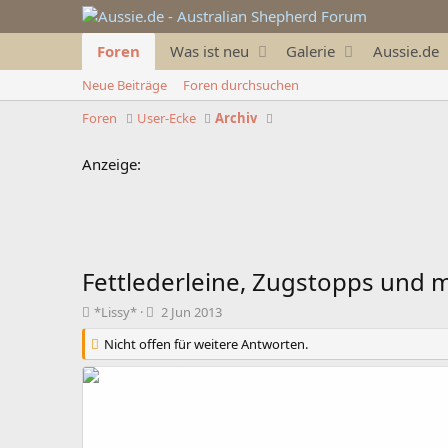
Foren
Was ist neu
Galerie
Aussie.de
Neue Beiträge
Foren durchsuchen
Foren
User-Ecke
Archiv
Anzeige:
Fettlederleine, Zugstopps und 
T
B
*Lissy*
2 Jun 2013
h
e
Nicht offen für weitere Antworten.
e
g
m
i
e
n
n
n
s
d
t
a