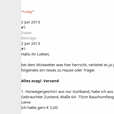
a
t
r
u
t
m
*Lissy*
e
r
2 Jun 2013
#1
Dabei
Beiträge
2 Jun 2013
#1
Hallo ihr Lieben,
bei dem Mistwetter was hier herrscht, verleitet es j
folgendes ein neues zu Hause oder Träger.
Alles zuzgl. Versand
1. Norwegergeschirr aus nur Gurtband, habe ich aus 
Gebrauchter Zustand, Maße 64- 75cm Bauchumfang,
Leine
Ich hätte gern € 5,00