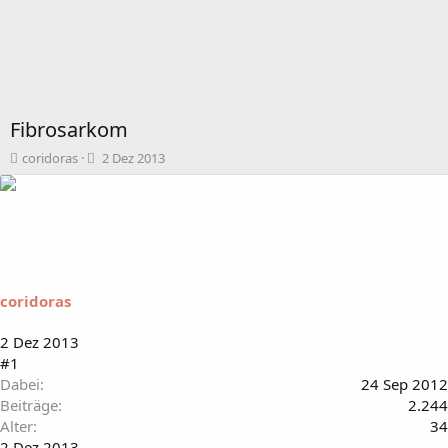
Fibrosarkom
T
B
coridoras
2 Dez 2013
h
e
e
g
m
i
e
n
n
n
s
d
t
a
coridoras
a
t
r
u
t
m
2 Dez 2013
e
#1
r
Dabei
24 Sep 2012
Beiträge
2.244
Alter
34
2 Dez 2013