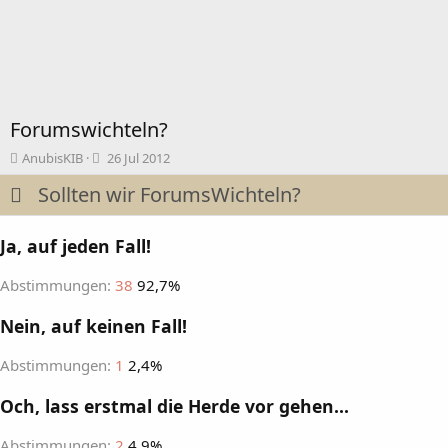
Forumswichteln?
T
B
AnubisKIB
26 Jul 2012
h
e
Sollten wir ForumsWichteln?
e
g
m
i
e
n
Ja, auf jeden Fall!
n
n
s
d
t
a
Abstimmungen:
38
92,7%
a
t
r
u
Nein, auf keinen Fall!
t
m
e
Abstimmungen:
1
2,4%
r
Och, lass erstmal die Herde vor gehen...
Abstimmungen:
2
4,9%