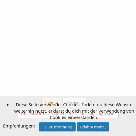
Letzte
1 von 4
Nächste
Diese Seite verwendet Cookies. Indem du diese Website
weiterhin nutzt, erklärst du dich mit der Verwendung von
Um antworten zu können musst du eingeloggt sein.
Cookies einverstanden.
Empfehlungen:
Zustimmung
Erfahre mehr...