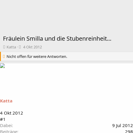
Fräulein Smilla und die Stubenreinheit...
T
B
Katta
4 Okt 2012
h
e
Nicht offen für weitere Antworten.
e
g
m
i
e
n
n
n
s
d
t
a
a
t
r
u
t
m
Katta
e
r
4 Okt 2012
#1
Dabei
9 Jul 2012
Beiträge
298