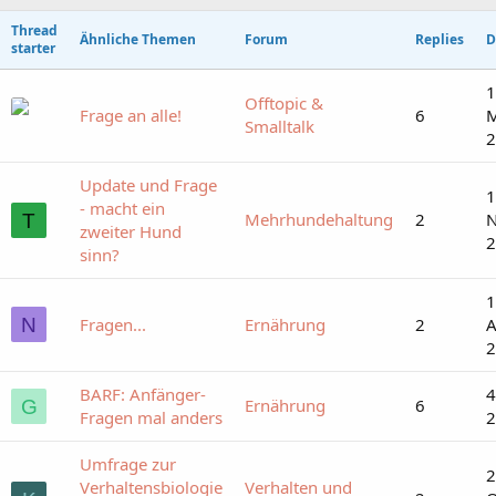
Thread
Ähnliche Themen
Forum
Replies
D
starter
1
Offtopic &
Frage an alle!
6
M
Smalltalk
2
Update und Frage
1
- macht ein
Mehrhundehaltung
2
T
zweiter Hund
2
sinn?
1
N
Fragen...
Ernährung
2
2
BARF: Anfänger-
4
Ernährung
6
G
Fragen mal anders
2
Umfrage zur
2
Verhaltensbiologie
Verhalten und