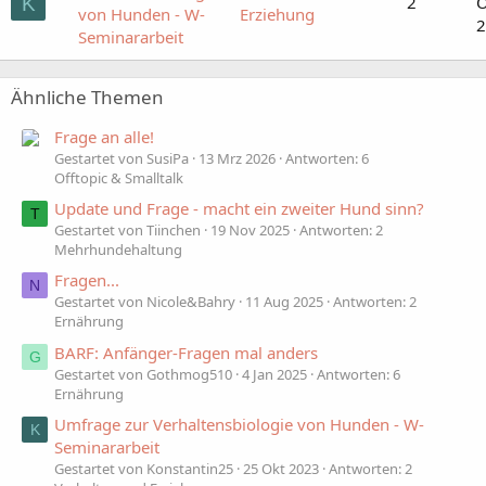
2
O
K
von Hunden - W-
Erziehung
2
Seminararbeit
Ähnliche Themen
Frage an alle!
Gestartet von SusiPa
13 Mrz 2026
Antworten: 6
Offtopic & Smalltalk
Update und Frage - macht ein zweiter Hund sinn?
T
Gestartet von Tiinchen
19 Nov 2025
Antworten: 2
Mehrhundehaltung
Fragen...
N
Gestartet von Nicole&Bahry
11 Aug 2025
Antworten: 2
Ernährung
BARF: Anfänger-Fragen mal anders
G
Gestartet von Gothmog510
4 Jan 2025
Antworten: 6
Ernährung
Umfrage zur Verhaltensbiologie von Hunden - W-
K
Seminararbeit
Gestartet von Konstantin25
25 Okt 2023
Antworten: 2