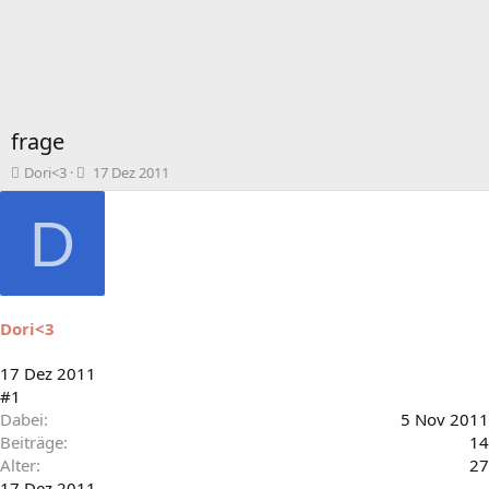
frage
T
B
Dori<3
17 Dez 2011
h
e
e
g
D
m
i
e
n
n
n
s
d
t
a
Dori<3
a
t
r
u
t
m
17 Dez 2011
e
#1
r
Dabei
5 Nov 2011
Beiträge
14
Alter
27
17 Dez 2011