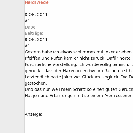
Heidiwede
a
t
r
u
t
m
8 Okt 2011
e
#1
r
Dabei
Beiträge
8 Okt 2011
#1
Gestern habe ich etwas schlimmes mit Joker erleben 
Pfeiffen und Rufen kam er nicht zurück. Dafür hörte 
Fürchterliche Vorstellung, ich wurde völlig panisch,
gemerkt, dass der Haken irgendwo im Rachen fest hing
Letztendlich hatte Joker viel Glück im Unglück. Die 
gestochen.
Und das nur, weil mein Schatz so einen guten Geruchss
Hat jemand Erfahrungen mit so einem "verfressenem"
Anzeige: