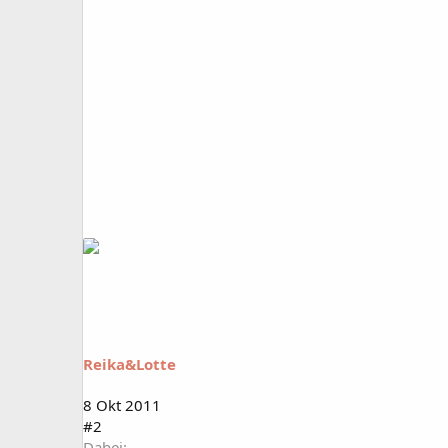
Reika&Lotte
8 Okt 2011
#2
Dabei