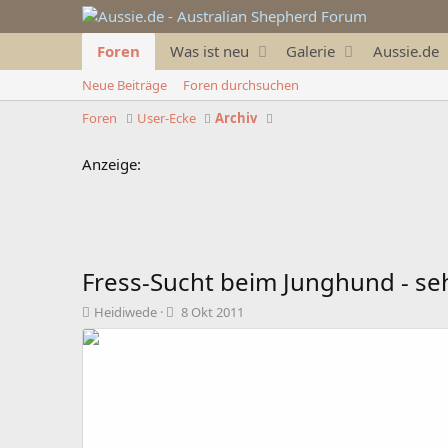
Foren
Was ist neu
Galerie
Aussie.de
Neue Beiträge
Foren durchsuchen
Foren
User-Ecke
Archiv
Anzeige:
Fress-Sucht beim Junghund - seh
T
B
Heidiwede
8 Okt 2011
h
e
e
g
m
i
e
n
n
n
s
d
t
a