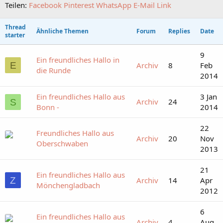
Teilen:
Facebook
Pinterest
WhatsApp
E-Mail
Link
Thread
Ähnliche Themen
Forum
Replies
Date
starter
9
Ein freundliches Hallo in
E
Archiv
8
Feb
die Runde
2014
Ein freundliches Hallo aus
3 Jan
Archiv
24
S
Bonn -
2014
22
Freundliches Hallo aus
Archiv
20
Nov
Oberschwaben
2013
21
Ein freundliches Hallo aus
Z
Archiv
14
Apr
Mönchengladbach
2012
6
Ein freundliches Hallo aus
Archiv
4
Aug