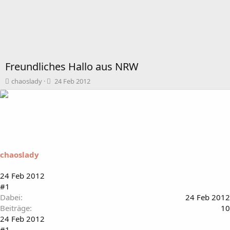
Freundliches Hallo aus NRW
T
B
chaoslady
24 Feb 2012
h
e
e
g
m
i
e
n
n
n
s
d
t
a
chaoslady
a
t
r
u
t
m
24 Feb 2012
e
#1
r
Dabei
24 Feb 2012
Beiträge
10
24 Feb 2012
#1