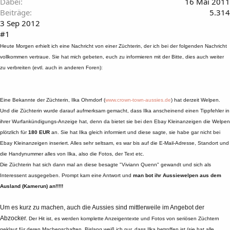
Dabei
16 Mai 2011
Beiträge
5.314
3 Sep 2012
#1
Heute Morgen erhielt ich eine Nachricht von einer Züchterin, der ich bei der folgenden Nachricht
vollkommen vertraue. Sie hat mich gebeten, euch zu informieren mit der Bitte, dies auch weiter
zu verbreiten (evtl. auch in anderen Foren):
Eine Bekannte der Züchterin, Ilka Ohrndorf (
www.crown-town-aussies.de
) hat derzeit Welpen.
Und die Züchterin wurde darauf aufmerksam gemacht, dass Ilka anscheinend einen Tippfehler in
ihrer Wurfankündigungs-Anzeige hat, denn da bietet sie bei den Ebay Kleinanzeigen die Welpen
plötzlich für
180 EUR
an. Sie hat Ilka gleich informiert und diese sagte, sie habe gar nicht bei
Ebay Kleinanzeigen inseriert. Alles sehr seltsam, es war bis auf die E-Mail-Adresse, Standort und
die Handynummer alles von Ilka, also die Fotos, der Text etc.
Die Züchterin hat sich dann mal an diese besagte "Viviann Quenn" gewandt und sich als
Interessent ausgegeben. Prompt kam eine Antwort und
man bot ihr Aussiewelpen aus dem
Ausland (Kamerun) an!!!!!
Um es kurz zu machen, auch die Aussies sind mittlerweile im Angebot der
Abzocker.
Der Hit ist, es werden komplette Anzeigentexte und Fotos von seriösen Züchtern
geklaut für deren Machenschaften. Bislang weiß ich nur, dass Ilka betroffen ist (sie hat alle