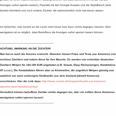
Anzeigen sofort sperren lassen), Patzolds mit den Energie-Aussies und die Skyhillranch (sind
bereits informiert) und noch andere Züchter, die wahrscheinlich nicht mal davon wissen.
Ich befürchte, man kommt an die Leute nicht heran bzw. kann nichts dagegen machen. Aber
wenigstens ist es möglich, dass Betroffene die Anzeigen sofort sperren lassen können.
---------------------------------------------------------------------
ACHTUNG, WARNUNG AN DIE ZÜCHTER!
Nun hat es auch die Aussies erwischt. Abzocker klauen Fotos und Texte aus Annoncen von
seriösen Züchtern und nutzen diese für ihre Masche. Es werden von scheinbar deutschen
Züchtern Welpen für 160-180 EUR angeboten (z.B. Snautz, Ebay Kleinanzeigen, Hundebörse
AT u.v.m.). Die Kontaktdaten führen aber zu Kriminellen, die angeblich Welpen günstig und
natürlich nur nach vorherigem Geldtranfer aus dem Ausland (aktuell Kamerun)
verschicken. Hier der Link dazu:
http://www.snautz.de/magazin/hunde-aus-kamerun-
abzocke-beim-hundekauf.html
Vermutlich können betroffene Züchter nichts dagegen tun, aber sie sollten diese Annoncen
wenigstens sofort sperren lassen!
---------------------------------------------------------------------