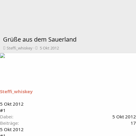
Grüße aus dem Sauerland
T
B
Steffi_whiskey
5 Okt 2012
h
e
e
g
m
i
e
n
n
n
s
d
t
a
Steffi_whiskey
a
t
r
u
t
m
5 Okt 2012
e
#1
r
Dabei
5 Okt 2012
Beiträge
17
5 Okt 2012
#1