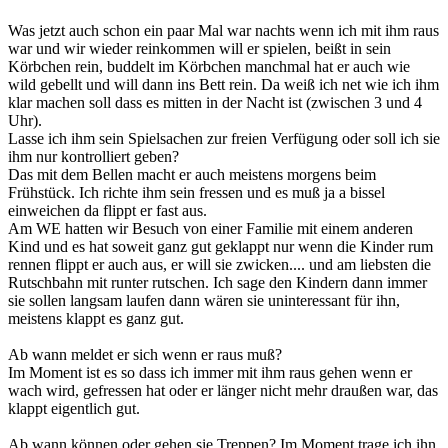
Was jetzt auch schon ein paar Mal war nachts wenn ich mit ihm raus
war und wir wieder reinkommen will er spielen, beißt in sein
Körbchen rein, buddelt im Körbchen manchmal hat er auch wie
wild gebellt und will dann ins Bett rein. Da weiß ich net wie ich ihm
klar machen soll dass es mitten in der Nacht ist (zwischen 3 und 4
Uhr).
Lasse ich ihm sein Spielsachen zur freien Verfügung oder soll ich sie
ihm nur kontrolliert geben?
Das mit dem Bellen macht er auch meistens morgens beim
Frühstück. Ich richte ihm sein fressen und es muß ja a bissel
einweichen da flippt er fast aus.
Am WE hatten wir Besuch von einer Familie mit einem anderen
Kind und es hat soweit ganz gut geklappt nur wenn die Kinder rum
rennen flippt er auch aus, er will sie zwicken.... und am liebsten die
Rutschbahn mit runter rutschen. Ich sage den Kindern dann immer
sie sollen langsam laufen dann wären sie uninteressant für ihn,
meistens klappt es ganz gut.
Ab wann meldet er sich wenn er raus muß?
Im Moment ist es so dass ich immer mit ihm raus gehen wenn er
wach wird, gefressen hat oder er länger nicht mehr draußen war, das
klappt eigentlich gut.
Ab wann können oder gehen sie Treppen? Im Moment trage ich ihn