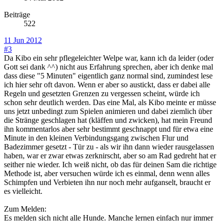
Beiträge
522
11 Jun 2012
#3
Da Kibo ein sehr pflegeleichter Welpe war, kann ich da leider (oder
Gott sei dank ^^) nicht aus Erfahrung sprechen, aber ich denke mal
dass diese "5 Minuten" eigentlich ganz normal sind, zumindest lese
ich hier sehr oft davon. Wenn er aber so austickt, dass er dabei alle
Regeln und gesetzten Grenzen zu vergessen scheint, würde ich
schon sehr deutlich werden. Das eine Mal, als Kibo meinte er müsse
uns jetzt unbedingt zum Spielen animieren und dabei ziemlich über
die Stränge geschlagen hat (kläffen und zwicken), hat mein Freund
ihn kommentarlos aber sehr bestimmt geschnappt und für etwa eine
Minute in den kleinen Verbindungsgang zwischen Flur und
Badezimmer gesetzt - Tür zu - als wir ihn dann wieder rausgelassen
haben, war er zwar etwas zerknirscht, aber so am Rad gedreht hat er
seither nie wieder. Ich weiß nicht, ob das für deinen Sam die richtige
Methode ist, aber versuchen würde ich es einmal, denn wenn alles
Schimpfen und Verbieten ihn nur noch mehr aufganselt, braucht er
es vielleicht.
Zum Melden:
Es melden sich nicht alle Hunde. Manche lernen einfach nur immer