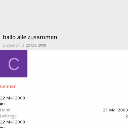
hallo alle zusammen
T
B
Connor
22 Mai 2008
h
e
e
g
C
m
i
e
n
n
n
s
d
t
a
Connor
a
t
r
u
t
m
22 Mai 2008
e
#1
r
Dabei
21 Mai 2008
Beiträge
2
22 Mai 2008
#1