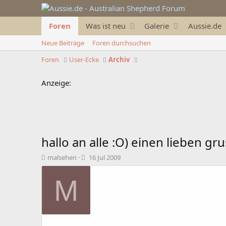
Foren
Was ist neu
Galerie
Aussie.de
Neue Beiträge
Foren durchsuchen
Foren
User-Ecke
Archiv
Anzeige:
hallo an alle :O) einen lieben g
T
B
malsehen
16 Jul 2009
h
e
e
g
M
m
i
e
n
n
n
s
d
t
a