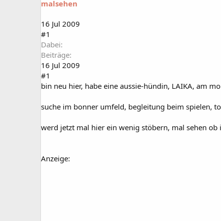
malsehen
a
t
r
u
t
m
16 Jul 2009
e
#1
r
Dabei
Beiträge
16 Jul 2009
#1
bin neu hier, habe eine aussie-hündin, LAIKA, am mo
suche im bonner umfeld, begleitung beim spielen, to
werd jetzt mal hier ein wenig stöbern, mal sehen ob i
Anzeige: