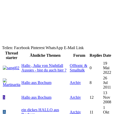
Teilen:
Facebook
Pinterest
WhatsApp
E-Mail
Link
Thread
Ähnliche Themen
Forum
Replies
Date
starter
19
Hallo , Julia von Nightfall
Offtopic &
0
Mai
Aussies - bist du auch hier ?
Smalltalk
2022
26
Hallo aus Bochum
Archiv
8
Jul
2011
13
S
Hallo aus Bochum
Archiv
12
Nov
2008
1
ein dickes HALLO aus
A
Archiv
11
Okt