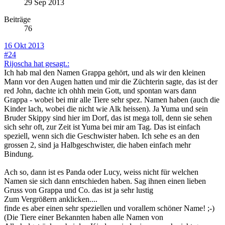
29 Sep 2013
Beiträge
76
16 Okt 2013
#24
Rijoscha hat gesagt.:
Ich hab mal den Namen Grappa gehört, und als wir den kleinen
Mann vor den Augen hatten und mir die Züchterin sagte, das ist der
red John, dachte ich ohhh mein Gott, und spontan wars dann
Grappa - wobei bei mir alle Tiere sehr spez. Namen haben (auch die
Kinder lach, wobei die nicht wie Alk heissen). Ja Yuma und sein
Bruder Skippy sind hier im Dorf, das ist mega toll, denn sie sehen
sich sehr oft, zur Zeit ist Yuma bei mir am Tag. Das ist einfach
speziell, wenn sich die Geschwister haben. Ich sehe es an den
grossen 2, sind ja Halbgeschwister, die haben einfach mehr
Bindung.
Ach so, dann ist es Panda oder Lucy, weiss nicht für welchen
Namen sie sich dann entschieden haben. Sag ihnen einen lieben
Gruss von Grappa und Co. das ist ja sehr lustig
Zum Vergrößern anklicken....
finde es aber einen sehr speziellen und vorallem schöner Name! ;-)
(Die Tiere einer Bekannten haben alle Namen von