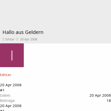
Hallo aus Geldern
T
B
Ishtar
20 Apr 2008
h
e
e
g
I
m
i
e
n
n
n
s
d
t
a
Ishtar
a
t
r
u
t
m
20 Apr 2008
e
#1
r
Dabei
20 Apr 2008
Beiträge
18
20 Apr 2008
#1