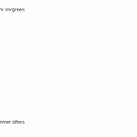
um :mrgreen:
immer öfters