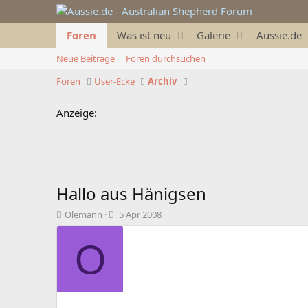
Foren
Was ist neu
Galerie
Aussie.de
Neue Beiträge
Foren durchsuchen
Foren
User-Ecke
Archiv
Anzeige:
Hallo aus Hänigsen
T
B
Olemann
5 Apr 2008
h
e
e
g
O
m
i
e
n
n
n
s
d
t
a