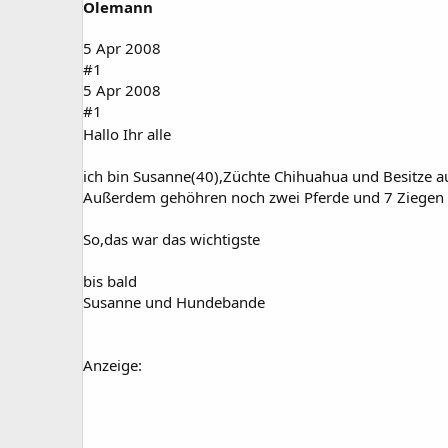
Olemann
a
t
r
u
t
m
5 Apr 2008
e
#1
r
5 Apr 2008
#1
Hallo Ihr alle
ich bin Susanne(40),Züchte Chihuahua und Besitze a
Außerdem gehöhren noch zwei Pferde und 7 Ziegen 
So,das war das wichtigste
bis bald
Susanne und Hundebande
Anzeige: